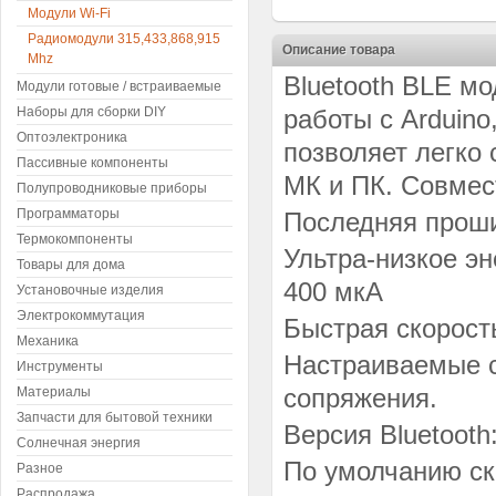
Модули Wi-Fi
Радиомодули 315,433,868,915
Описание товара
Mhz
Bluetooth BLE мо
Модули готовые / встраиваемые
Наборы для сборки DIY
работы с Arduino,
Оптоэлектроника
позволяет легко
Пассивные компоненты
МК и ПК. Совмес
Полупроводниковые приборы
Программаторы
Последняя проши
Термокомпоненты
Ультра-низкое э
Товары для дома
400
мкА
Установочные изделия
Электрокоммутация
Быстрая скорость
Механика
Настраиваемые с
Инструменты
сопряжения.
Материалы
Запчасти для бытовой техники
Версия Bluetooth
Солнечная энергия
По умолчанию ск
Разное
Распродажа