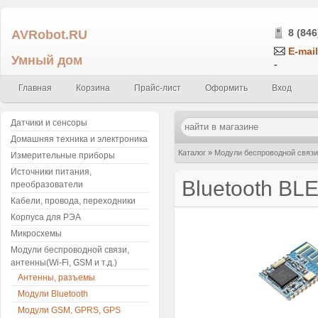
AVRobot.RU
8 (846
E-mail
Умный дом
-
Главная
Корзина
Прайс-лист
Оформить
Вход
Датчики и сенсоры
Домашняя техника и электроника
Каталог
»
Модули беспроводной связи,
Измерительные приборы
Источники питания,
Bluetooth BLE
преобразователи
Кабели, провода, переходники
Корпуса для РЭА
Микросхемы
Модули беспроводной связи,
антенны(Wi-Fi, GSM и т.д.)
Антенны, разъемы
Модули Bluetooth
Модули GSM, GPRS, GPS