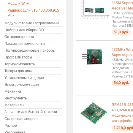
315M Superr
Модули Wi-Fi
Receiver Mo
Радиомодули 315,433,868,915
315M Superreg
Mhz
Module Специ
Напряжение:D
Модули готовые / встраиваемые
Частота:315M
Наборы для сборки DIY
51,0 руб.
Оптоэлектроника
Пассивные компоненты
433MHz Wire
Полупроводниковые приборы
Superregener
Программаторы
433MHz Wirele
Термокомпоненты
Superregenera
Передатчик: -
Товары для дома
200метров - Н
Размер:19*19м
Установочные изделия
54,0 руб.
Электрокоммутация
Механика
Инструменты
RFM42B-433
Материалы
433,92МГц 
Запчасти для бытовой техники
модуляцией
Солнечная энергия
интерфейс:
Разное
1.218,0 руб
Распродажа