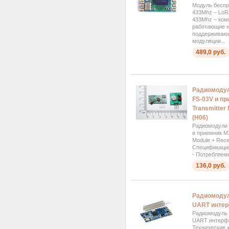
Модуль бесп
433Mhz – Lo
433Mhz – ком
работающие н
поддерживающ
модуляции...
489,0 руб.
Радиомодул
FS-03V и пр
Transmitter 
(H06)
Радиомодули 
и приемник MX
Module + Rece
Спецификация
- Потребляемы
136,0 руб.
Радиомодул
UART интер
Радиомодуль 
UART интерф
Технические 