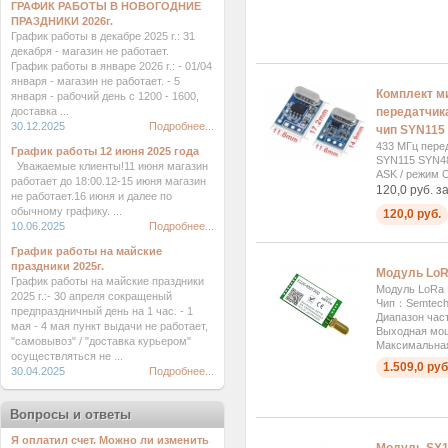
ГРАФИК РАБОТЫ В НОВОГОДНИЕ
ПРАЗДНИКИ 2026г.
График работы в декабре 2025 г.: 31
декабря - магазин не работает.
График работы в январе 2026 г.: - 01/04
января - магазин не работает. - 5
Комплект м
января - рабочий день с 1200 - 1600,
доставка ...
передатчик
30.12.2025
Подробнее...
чип SYN115
433 МГц пере
График работы 12 июня 2025 года
SYN115 SYN48
Уважаемые клиенты!11 июня магазин
ASK / режим 
работает до 18:00.12-15 июня магазин
120,0 руб. з
не работает.16 июня и далее по
обычному графику. ...
120,0 руб.
10.06.2025
Подробнее...
График работы на майские
праздники 2025г.
Модуль LoR
График работы на майские праздники
Модуль LoRa 
2025 г.:- 30 апреля сокращеный
Чип：Semtech 
предпраздничный день на 1 час. - 1
Диапазон част
мая - 4 мая пункт выдачи не работает,
Выходная мощ
"самовывоз" / "доставка курьером"
Максимальная
осуществляться не ...
1.509,0 руб
30.04.2025
Подробнее...
Вопросы и ответы
Я оплатил счет. Можно ли изменить