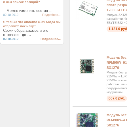
Модуль SX1
в нем список позиций?
плата разр
12000 м EB
Можно изменить состав ...
02.10.2012
Подробнее...
Модуль SX126
разработки, 
Я только что оплатил счет. Когда вы
EBYTE E22-4
отправите посылку?
1.121,0 руб
Сроки сбора заказов и его
отправки -
до ...
02.10.2012
Подробнее...
Модуль бес
RFM95W–915
SX1276
Модуль бесп
915Mhz – Lo
915Mhz – ком
работающие н
поддерживающ
модуляции...
667,0 руб.
Модуль бес
RFM98W–433
SX1276