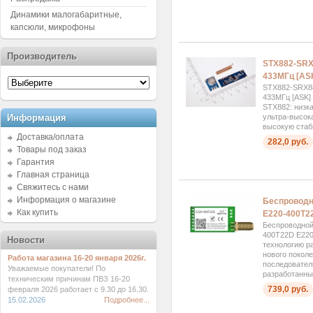
Динамики малогабаритные,
капсюли, микрофоны
Производитель
STX882-SRX
433МГц [AS
STX882-SRX88
433МГц [ASK]
STX882: низк
Информация
ультра-высок
высокую стаб
Доставка/оплата
282,0 руб.
Товары под заказ
Гарантия
Главная страница
Свяжитесь с нами
Информация о магазине
Беспроводн
Как купить
E220-400T2
Беспроводной
400T22D E220
Новости
технологию р
нового покол
Работа магазина 16-20 января 2026г.
последовател
Уважаемые покупатели! По
разработанный
техническим причинам ПВЗ 16-20
739,0 руб.
февраля 2026 работает с 9.30 до 16.30.
15.02.2026
Подробнее...