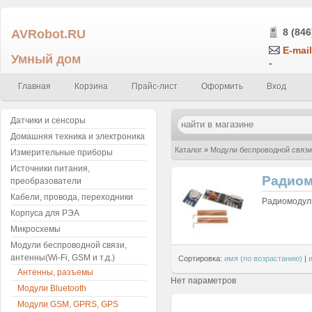
AVRobot.RU
8 (846
E-mail
Умный дом
-
Главная
Корзина
Прайс-лист
Оформить
Вход
Датчики и сенсоры
Домашняя техника и электроника
Каталог
»
Модули беспроводной связи,
Измерительные приборы
Источники питания,
Радиом
преобразователи
Кабели, провода, переходники
Радиомодули
Корпуса для РЭА
Микросхемы
Модули беспроводной связи,
антенны(Wi-Fi, GSM и т.д.)
Сортировка:
имя (по возрастанию)
|
Антенны, разъемы
Нет параметров
Модули Bluetooth
Модули GSM, GPRS, GPS