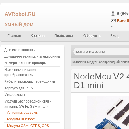
AVRobot.RU
8 (846
E-mail
Умный дом
-
Главная
Корзина
Прайс-лист
Оформить
Вход
Датчики и сенсоры
Домашняя техника и электроника
Каталог
»
Модули беспроводной связи,
Измерительные приборы
Источники питания,
NodeMcu V2 4
преобразователи
Кабели, провода, переходники
D1 mini
Корпуса для РЭА
Микросхемы
Модули беспроводной связи,
антенны(Wi-Fi, GSM и т.д.)
Антенны, разъемы
Модули Bluetooth
Модули GSM, GPRS, GPS