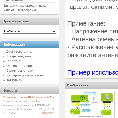
гаража, окнами,
Динамики малогабаритные,
капсюли, микрофоны
Производитель
Примечание:
- Напряжение пи
- Антенна очень
Информация
- Расположение 
Доставка/оплата
разогните антенн
Товары под заказ
Гарантия
Главная страница
Свяжитесь с нами
Пример использо
Информация о магазине
Как купить
Изображения
Новости
Работа магазина 16-20 января 2026г.
Уважаемые покупатели! По
техническим причинам ПВЗ 16-20
февраля 2026 работает с 9.30 до 16.30.
15.02.2026
Подробнее...