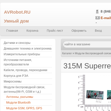
AVRobot.RU
8 (846
E-mail
Умный дом
-
Главная
Корзина
Прайс-лист
Оформить
Вход
Датчики и сенсоры
Домашняя техника и электроника
Каталог
»
Модули беспроводной связи,
Измерительные приборы
Источники питания,
Receiver Module
315M Superre
преобразователи
Кабели, провода, переходники
Корпуса для РЭА
Микросхемы
Модули беспроводной связи,
антенны(Wi-Fi, GSM и т.д.)
Антенны, разъемы
Модули Bluetooth
Модули GSM, GPRS, GPS