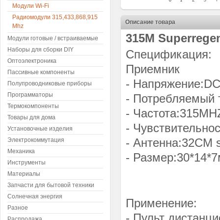
Модули Wi-Fi
Радиомодули 315,433,868,915
Описание товара
Mhz
315M Superregen
Модули готовые / встраиваемые
Наборы для сборки DIY
Спецификация:
Оптоэлектроника
Приемник
Пассивные компоненты
- Напряжен
Полупроводниковые приборы
Программаторы
- Потребля
Термокомпоненты
- Частота:315MH
Товары для дома
- Чувствительно
Установочные изделия
- Антенна:32CM si
Электрокоммутация
Механика
- Размер:30*14*
Инструменты
Материалы
Запчасти для бытовой техники
Солнечная энергия
Применение:
Разное
- Пульт дистанц
Распродажа