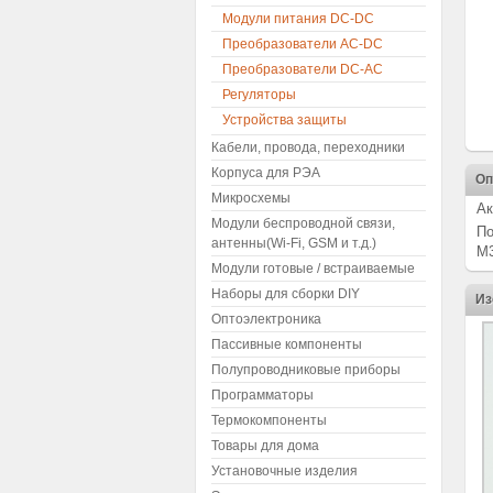
Модули питания DC-DC
Преобразователи AC-DC
Преобразователи DC-AC
Регуляторы
Устройства защиты
Кабели, провода, переходники
Корпуса для РЭА
Оп
Микросхемы
Ак
Модули беспроводной связи,
По
антенны(Wi-Fi, GSM и т.д.)
M3
Модули готовые / встраиваемые
Наборы для сборки DIY
Из
Оптоэлектроника
Пассивные компоненты
Полупроводниковые приборы
Программаторы
Термокомпоненты
Товары для дома
Установочные изделия