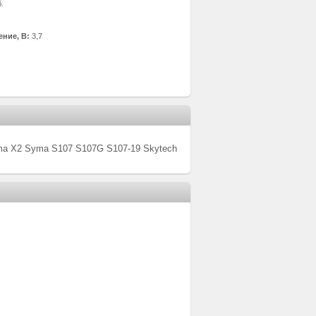
б.
ние, В:
3,7
yma X2
Syma S107 S107G S107-19 Skytech