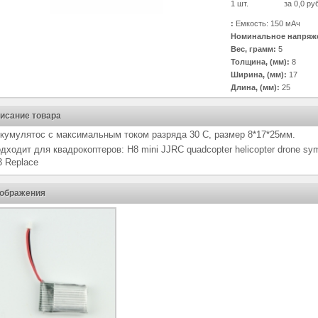
1 шт.
за 0,0 ру
:
Емкость: 150 мАч
Номинальное напряже
Вес, грамм:
5
Толщина, (мм):
8
Ширина, (мм):
17
Длина, (мм):
25
исание товара
кумулятос с максимальным током разряда 30 С, размер 8*17*25мм.
дходит для квадрокоптеров: H8 mini JJRC quadcopter helicopter drone s
 Replace
ображения