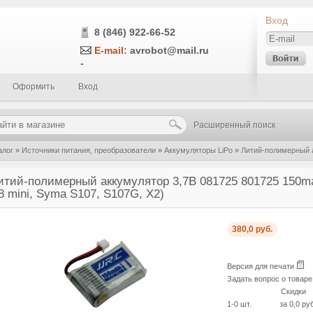
Вход
8 (846) 922-66-52
E-mail:
avrobot@mail.ru
-
Оформить
Вход
Расширенный поиск
алог
»
Источники питания, преобразователи
»
Аккумуляторы LiPo
»
Литий-полимерный 
/C (квадрокоптеры H20, H8 mini, Syma S107, S107G, X2)
итий-полимерный аккумулятор 3,7В 081725 801725 150ma
8 mini, Syma S107, S107G, X2)
380,0 руб.
Версия для печати
Задать вопрос о товар
Скидки
1-0 шт.
за 0,0 ру