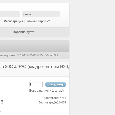
Регистрация
|
Забыли пароль?
Корзина пуста.
аккумулятор 3,7В 081725 801725 150mah 30C
h 30C JJR/C (квадрокоптеры H20,
Есть в наличии 1 штук/и
Код товара: 4781
е
Вес товара,(кг):0.005
б.