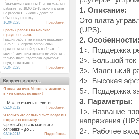
Уважаемые клиенты!11 июня магазин
1. Описание:
работает до 18:00.12-15 июня магазин
не работает.16 июня и далее по
обычному графику. ...
Это плата управ
10.06.2025
Подробнее...
(UPS).
График работы на майские
праздники 2025г.
2. Особенности
График работы на майские праздники
2025 г.:- 30 апреля сокращеный
1>. Поддержка р
предпраздничный день на 1 час. - 1
мая - 4 мая пункт выдачи не работает,
"самовывоз" / "доставка курьером"
2>. Большой ток
осуществляться не ...
30.04.2025
Подробнее...
3>. Маленький р
4>. Высокая эфф
Вопросы и ответы
Я оплатил счет. Можно ли изменить
5>. Поддержка з
в нем список позиций?
3. Параметры:
Можно изменить состав ...
02.10.2012
Подробнее...
1>. Название пр
Я только что оплатил счет. Когда вы
напряжения (UP
отправите посылку?
Сроки сбора заказов и его
отправки -
до ...
2>. Рабочее вход
02.10.2012
Подробнее...