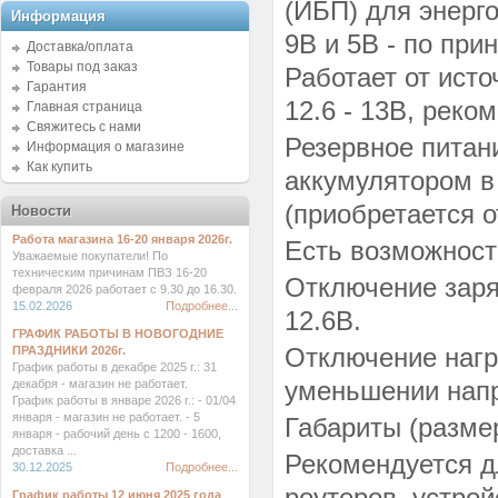
(ИБП) для энерг
Информация
9В и 5В - по при
Доставка/оплата
Товары под заказ
Работает от ист
Гарантия
12.6 - 13В, реко
Главная страница
Свяжитесь с нами
Резервное питани
Информация о магазине
Как купить
аккумулятором в
(приобретается о
Новости
Работа магазина 16-20 января 2026г.
Есть возможност
Уважаемые покупатели! По
техническим причинам ПВЗ 16-20
Отключение заря
февраля 2026 работает с 9.30 до 16.30.
15.02.2026
Подробнее...
12.6В.
ГРАФИК РАБОТЫ В НОВОГОДНИЕ
Отключение нагр
ПРАЗДНИКИ 2026г.
График работы в декабре 2025 г.: 31
уменьшении напр
декабря - магазин не работает.
График работы в январе 2026 г.: - 01/04
января - магазин не работает. - 5
Габариты (разме
января - рабочий день с 1200 - 1600,
доставка ...
Рекомендуется д
30.12.2025
Подробнее...
роутеров, устройс
График работы 12 июня 2025 года