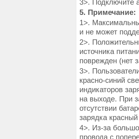
3>. Подключите а
5. Примечание:
1>. Максимальный
и не может подд
2>. Положительн
источника питан
поврежден (нет 
3>. Пользовател
красно-синий св
индикаторов заря
на выходе. При з
отсутствии батар
зарядка красный 
4>. Из-за больш
провода с попер