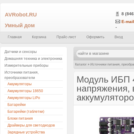
AVRobot.RU
8 (846
E-mail
Умный дом
-
Главная
Корзина
Прайс-лист
Оформить
Вход
Датчики и сенсоры
Домашняя техника и электроника
Каталог
»
Источники питания, преобр
Измерительные приборы
Источники питания,
преобразователем напряжения, вход 12
Модуль ИБП 
преобразователи
Аккумуляторы
напряжения, в
Аккумуляторы 18650
аккумуляторо
Аккумуляторы LiPo
Батарейки
Батарейки (таблетки)
Блоки питания
Драйверы для светодиодов
Зарядные устройства