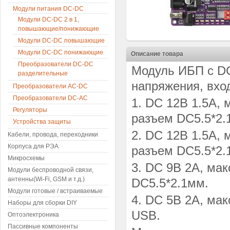
Модули питания DC-DC
Модули DC-DC 2 в 1,
повышающие/понижающие
Модули DC-DC повышающие
Модули DC-DC понижающие
Описание товара
Преобразователи DC-DC
Модуль ИБП с D
разделительные
напряжения, вход
Преобразователи AC-DC
Преобразователи DC-AC
1. DC 12В 1.5А, 
Регуляторы
разъем DC5.5*2.
Устройства защиты
2. DC 12В 1.5А, 
Кабели, провода, переходники
Корпуса для РЭА
разъем DC5.5*2
Микросхемы
3. DC 9В 2А, мак
Модули беспроводной связи,
антенны(Wi-Fi, GSM и т.д.)
DC5.5*2.1мм
.
Модули готовые / встраиваемые
4. DC 5В 2А, мак
Наборы для сборки DIY
USB
.
Оптоэлектроника
Пассивные компоненты