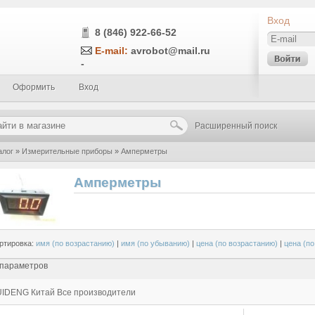
Вход
8 (846) 922-66-52
E-mail:
avrobot@mail.ru
-
Оформить
Вход
Расширенный поиск
алог
»
Измерительные приборы
»
Амперметры
Амперметры
ртировка:
имя (по возрастанию)
|
имя (по убыванию)
|
цена (по возрастанию)
|
цена (п
 параметров
UIDENG
Китай
Все производители