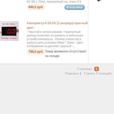
AC 85L1 20мА, переменный ток, класс 2.5
690,0 руб.
Амперметр 0-20.0А (3 разряда) красный
цвет
- Простой в использовании - Компактный
размер позволяет встраивать в небольшие
устройства/корпуса - Размер отверстия в
корпусе для установки 45мм * 26мм - Цвет
отображения на дисплее: красный -...
Товар временно отсутствует
796,0 руб.
на складе.
Страницы:
1
Показано
1
-
7
(всего
7
позиций)