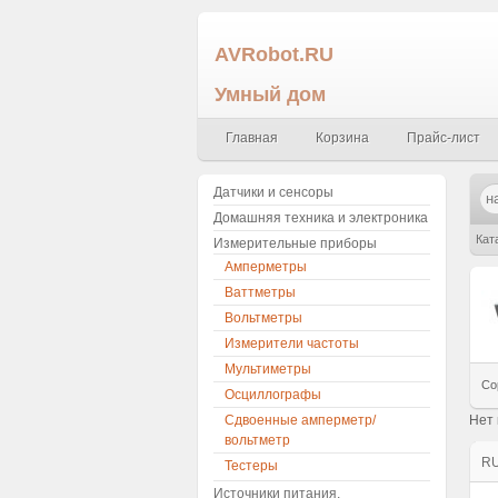
AVRobot.RU
Умный дом
Главная
Корзина
Прайс-лист
Датчики и сенсоры
Домашняя техника и электроника
Кат
Измерительные приборы
Амперметры
Ваттметры
Вольтметры
Измерители частоты
Мультиметры
Со
Осциллографы
Нет
Сдвоенные амперметр/
вольтметр
R
Тестеры
Источники питания,