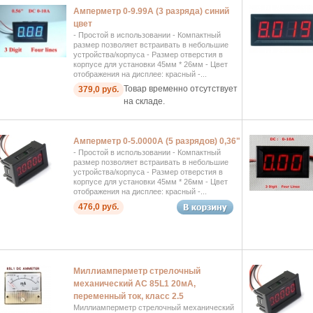
Амперметр 0-9.99А (3 разряда) синий
цвет
- Простой в использовании - Компактный
размер позволяет встраивать в небольшие
устройства/корпуса - Размер отверстия в
корпусе для установки 45мм * 26мм - Цвет
отображения на дисплее: красный -...
Товар временно отсутствует
379,0 руб.
на складе.
Амперметр 0-5.0000А (5 разрядов) 0,36"
- Простой в использовании - Компактный
размер позволяет встраивать в небольшие
устройства/корпуса - Размер отверстия в
корпусе для установки 45мм * 26мм - Цвет
отображения на дисплее: красный -...
476,0 руб.
Миллиамперметр стрелочный
механический AC 85L1 20мА,
переменный ток, класс 2.5
Миллиамперметр стрелочный механический