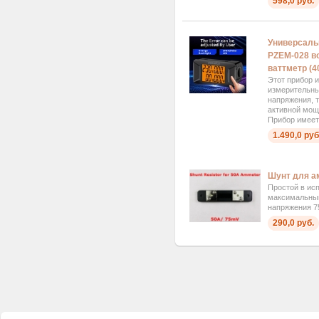
598,0 руб.
Универсаль
PZEM-028 в
ваттметр (4
Этот прибор 
измерительны
напряжения, 
активной мощ
Прибор имеет
1.490,0 руб
Шунт для а
Простой в ис
максимальный
напряжения 7
290,0 руб.