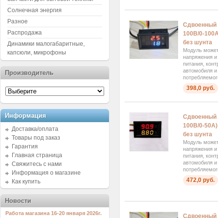
Солнечная энергия
Разное
Сдвоенный 
Распродажа
100В/0-100А
без шунта
Динамики малогабаритные,
Модуль может
капсюли, микрофоны
напряжения и
питания, кон
автомобиля и
Производитель
потребляемого
398,0 руб.
Информация
Сдвоенный 
100В/0-50А)
Доставка/оплата
без шунта
Товары под заказ
Модуль может
Гарантия
напряжения и
Главная страница
питания, кон
автомобиля и
Свяжитесь с нами
потребляемого
Информация о магазине
472,0 руб.
Как купить
Новости
Работа магазина 16-20 января 2026г.
Сдвоенный 