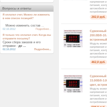
напряжения и
питания, кон
Вопросы и ответы
автомобиля и
потребляемого
Я оплатил счет. Можно ли изменить
282,0 руб.
в нем список позиций?
Можно изменить состав ...
02.10.2012
Подробнее...
Сдвоенный 
Я только что оплатил счет. Когда вы
200.0В/0-10
отправите посылку?
встроенный 
Сроки сбора заказов и его
Модуль может
отправки -
до ...
напряжения и
02.10.2012
Подробнее...
питания, кон
автомобиля и
потребляемого
462,0 руб.
Сдвоенный 
33.00В/0-3.
цвет, встро
Модуль может
напряжения и
питания, кон
автомобиля и
потребляемого