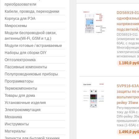
преобразователи
Кабели, провода, переходники
DDS6919-01
однофазный
Корпуса для РЭА
напряжения 
Микросхемы
подсветкой,
Модули беспроводной связи,
DDS6919-011 
антенны(Wi-Fi, GSM и т.д.)
(измерение м
60А), с подсв
Модули готовые / встраиваемые
Многофункцио
электрическо
Наборы для сборки DIY
мгновенных зн
Оптоэлектроника
1.180,0 руб
Пассивные компоненты
Полупроводниковые приборы
Программаторы
SVP916-63A
Термокомпоненты
защиты по н
Товары для дома
вольтметром
Установочные изделия
рейку 35мм
Регулируемое
Электрокоммутация
току до 63А 
DIN-рейку 35
Механика
превышения 
Инструменты
тока (1-63А) 
Материалы
1.490,0 руб
Запчасти для бытовой техники