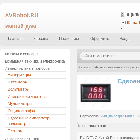
AVRobot.RU
8 (846
E-mail
Умный дом
-
Главная
Корзина
Прайс-лист
Оформить
Вход
Датчики и сенсоры
Домашняя техника и электроника
Каталог
»
Измерительные приборы
»
Измерительные приборы
Амперметры
Сдвоен
Ваттметры
Вольтметры
Измерители частоты
Мультиметры
Осциллографы
Сортировка:
имя (по возрастанию)
|
Сдвоенные амперметр/
вольтметр
Нет параметров
Тестеры
RUIDENG
Китай
Все производит
Источники питания,