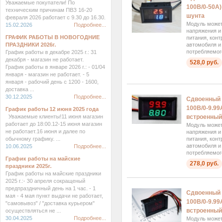
Уважаемые покупатели! По
100В/0-50А)
техническим причинам ПВЗ 16-20
шунта
февраля 2026 работает с 9.30 до 16.30.
Модуль может
15.02.2026
Подробнее...
напряжения и
ГРАФИК РАБОТЫ В НОВОГОДНИЕ
питания, кон
ПРАЗДНИКИ 2026г.
автомобиля и
потребляемого
График работы в декабре 2025 г.: 31
декабря - магазин не работает.
528,0 руб.
График работы в январе 2026 г.: - 01/04
января - магазин не работает. - 5
января - рабочий день с 1200 - 1600,
доставка ...
30.12.2025
Подробнее...
Сдвоенный 
100В/0-9.99
График работы 12 июня 2025 года
Уважаемые клиенты!11 июня магазин
встроенный 
работает до 18:00.12-15 июня магазин
Модуль может
не работает.16 июня и далее по
напряжения и
обычному графику. ...
питания, кон
автомобиля и
10.06.2025
Подробнее...
потребляемого
График работы на майские
278,0 руб.
праздники 2025г.
График работы на майские праздники
2025 г.:- 30 апреля сокращеный
предпраздничный день на 1 час. - 1
Сдвоенный 
мая - 4 мая пункт выдачи не работает,
100В/0-9.99
"самовывоз" / "доставка курьером"
встроенный 
осуществляться не ...
30.04.2025
Подробнее...
Модуль может