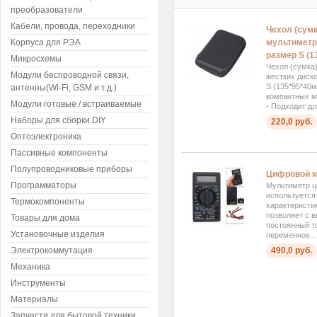
преобразователи
Кабели, провода, переходники
Чехол (сумк
Корпуса для РЭА
мультиметро
размер S (1
Микросхемы
Чехол (сумка
Модули беспроводной связи,
жестких диск
S (135*95*40м
антенны(Wi-Fi, GSM и т.д.)
компактных 
Модули готовые / встраиваемые
- Подходит дл
Наборы для сборки DIY
220,0 руб.
Оптоэлектроника
Пассивные компоненты
Полупроводниковые приборы
Цифровой м
Программаторы
Мультиметр ц
используется
Термокомпоненты
характеристик
позволяет с 
Товары для дома
постоянный то
Установочные изделия
переменное...
Электрокоммутация
490,0 руб.
Механика
Инструменты
Материалы
Запчасти для бытовой техники