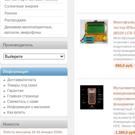
Солнечная энергия
Разное
Распродажа
Многофунк
Динамики малогабаритные,
тестер MTes
капсюли, микрофоны
(M328 LCR-T
Многофункцио
позволяет из
Производитель
индуктивност
полупроводни
отображением
измеряемых э
980,0 руб.
Информация
Доставка/оплата
Товары под заказ
Мультимет
Гарантия
измерением 
Главная страница
сопротивле
Свяжитесь с нами
фонариком 
Информация о магазине
Компактный, 
Как купить
приборы гораз
мультиметр R
Измерение на
Новости
HFE. Имеет б
Работа магазина 16-20 января 2026г.
1.380,0 руб