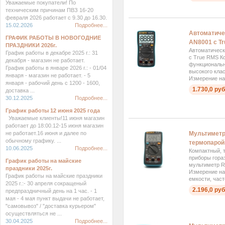
Уважаемые покупатели! По
техническим причинам ПВЗ 16-20
февраля 2026 работает с 9.30 до 16.30.
15.02.2026
Подробнее...
Автоматиче
ГРАФИК РАБОТЫ В НОВОГОДНИЕ
AN8001 с T
ПРАЗДНИКИ 2026г.
Автоматичес
График работы в декабре 2025 г.: 31
с True RMS К
декабря - магазин не работает.
функциональн
График работы в январе 2026 г.: - 01/04
высокого кла
января - магазин не работает. - 5
Измерение нап
января - рабочий день с 1200 - 1600,
1.730,0 руб
доставка ...
30.12.2025
Подробнее...
График работы 12 июня 2025 года
Уважаемые клиенты!11 июня магазин
работает до 18:00.12-15 июня магазин
не работает.16 июня и далее по
Мультимет
обычному графику. ...
термопарой
10.06.2025
Подробнее...
Компактный, 
приборы гораз
График работы на майские
мультиметр R
праздники 2025г.
Измерение на
График работы на майские праздники
емкости, част
2025 г.:- 30 апреля сокращеный
2.196,0 руб
предпраздничный день на 1 час. - 1
мая - 4 мая пункт выдачи не работает,
"самовывоз" / "доставка курьером"
осуществляться не ...
30.04.2025
Подробнее...