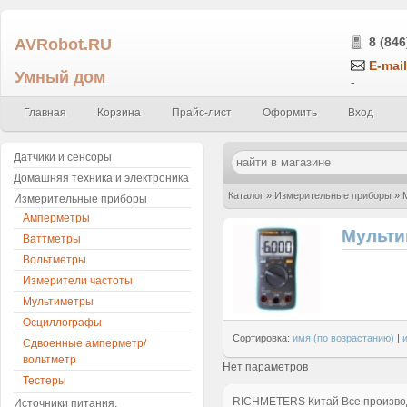
AVRobot.RU
8 (846
E-mail
Умный дом
-
Главная
Корзина
Прайс-лист
Оформить
Вход
Датчики и сенсоры
Домашняя техника и электроника
Каталог
»
Измерительные приборы
»
Измерительные приборы
Амперметры
Мульти
Ваттметры
Вольтметры
Измерители частоты
Мультиметры
Осциллографы
Сортировка:
имя (по возрастанию)
|
Сдвоенные амперметр/
вольтметр
Нет параметров
Тестеры
RICHMETERS
Китай
Все произв
Источники питания,