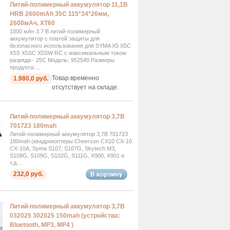
Литий-полимерный аккумулятор 11,1В
HRB 2600mAh 35C 115*34*26мм,
2600мАч, XT60
1000 мАч 3.7 В литий-полимерный
аккумулятор с платой защиты для
безопасного использования для SYMA X5 X5C
X5S X5SC X5SW RC с максимальным током
разряда - 25С Модель: 952540 Размеры
продукта:...
Товар временно
1.980,0 руб.
отсутствует на складе.
Литий-полимерный аккумулятор 3,7В
701723 180mah
Литий-полимерный аккумулятор 3,7В 701723
180mah (квадрокоптеры Cheerson CX10 CX-10
CX-10A, Syma S107, S107G, Skytech M3,
S108G, S109G, S102G, S111G, X900, X901 и
т.д....
232,0 руб.
Литий-полимерный аккумулятор 3,7В
032025 302025 150mah (устройства:
Bluetooth, MP3, MP4 )