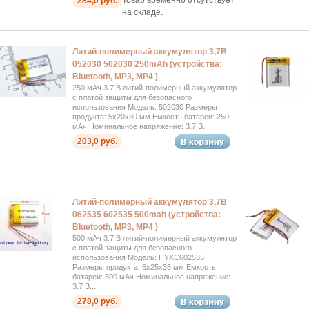
284,0 руб.
на складе.
Литий-полимерный аккумулятор 3,7В
052030 502030 250mAh (устройства:
Bluetooth, MP3, MP4 )
250 мАч 3.7 В литий-полимерный аккумулятор
с платой защиты для безопасного
использования Модель: 502030 Размеры
продукта: 5x20x30 мм Емкость батареи: 250
мАч Номинальное напряжение: 3.7 В...
203,0 руб.
Литий-полимерный аккумулятор 3,7В
062535 602535 500mah (устройства:
Bluetooth, MP3, MP4 )
500 мАч 3.7 В литий-полимерный аккумулятор
с платой защиты для безопасного
использования Модель: HYXC602535
Размеры продукта: 6x25x35 мм Емкость
батареи: 500 мАч Номинальное напряжение:
3.7 В...
278,0 руб.