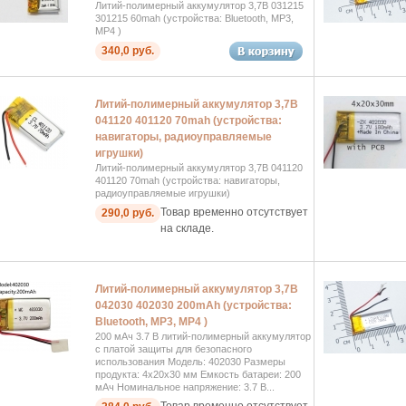
Литий-полимерный аккумулятор 3,7В 031215
301215 60mah (устройства: Bluetooth, MP3,
MP4 )
340,0 руб.
Литий-полимерный аккумулятор 3,7В
041120 401120 70mah (устройства:
навигаторы, радиоуправляемые
игрушки)
Литий-полимерный аккумулятор 3,7В 041120
401120 70mah (устройства: навигаторы,
радиоуправляемые игрушки)
Товар временно отсутствует
290,0 руб.
на складе.
Литий-полимерный аккумулятор 3,7В
042030 402030 200mAh (устройства:
Bluetooth, MP3, MP4 )
200 мАч 3.7 В литий-полимерный аккумулятор
с платой защиты для безопасного
использования Модель: 402030 Размеры
продукта: 4x20x30 мм Емкость батареи: 200
мАч Номинальное напряжение: 3.7 В...
Товар временно отсутствует