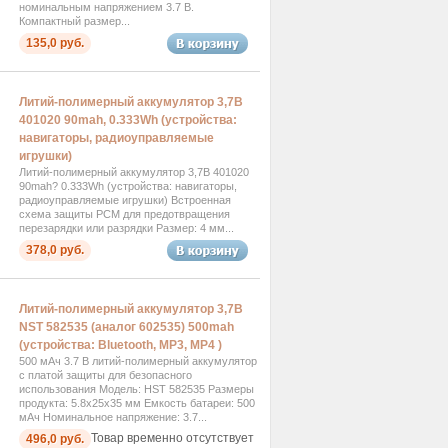
номинальным напряжением 3.7 В.
Компактный размер...
135,0 руб.
Литий-полимерный аккумулятор 3,7В
401020 90mah, 0.333Wh (устройства:
навигаторы, радиоуправляемые
игрушки)
Литий-полимерный аккумулятор 3,7В 401020
90mah? 0.333Wh (устройства: навигаторы,
радиоуправляемые игрушки) Встроенная
схема защиты PCM для предотвращения
перезарядки или разрядки Размер: 4 мм...
378,0 руб.
Литий-полимерный аккумулятор 3,7В
NST 582535 (аналог 602535) 500mah
(устройства: Bluetooth, MP3, MP4 )
500 мАч 3.7 В литий-полимерный аккумулятор
с платой защиты для безопасного
использования Модель: HST 582535 Размеры
продукта: 5.8x25x35 мм Емкость батареи: 500
мАч Номинальное напряжение: 3.7...
Товар временно отсутствует
496,0 руб.