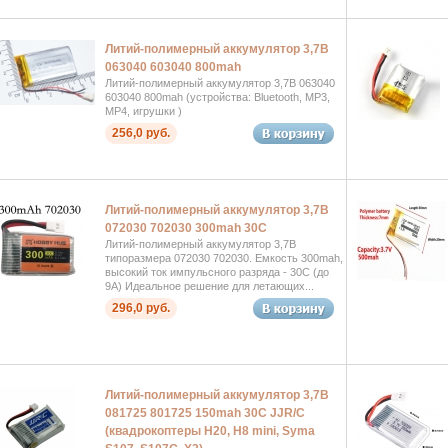
Литий-полимерный аккумулятор 3,7В
063040 603040 800mah
Литий-полимерный аккумулятор 3,7В 063040
603040 800mah (устройства: Bluetooth, MP3,
MP4, игрушки )
256,0 руб.
Литий-полимерный аккумулятор 3,7В
072030 702030 300mah 30C
Литий-полимерный аккумулятор 3,7В
типоразмера 072030 702030. Емкость 300mah,
высокий ток импульсного разряда - 30C (до
9А) Идеальное решение для летающих...
296,0 руб.
Литий-полимерный аккумулятор 3,7В
081725 801725 150mah 30C JJR/C
(квадрокоптеры H20, H8 mini, Syma