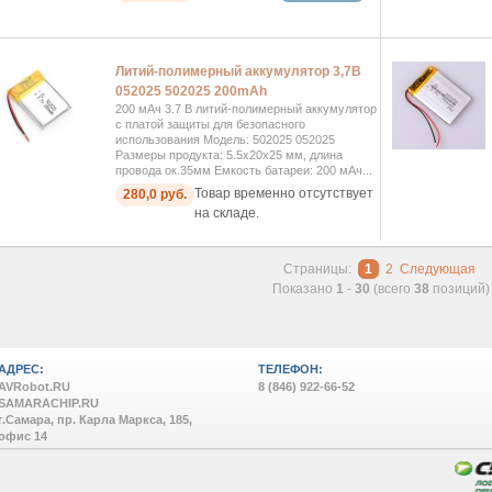
Литий-полимерный аккумулятор 3,7В
052025 502025 200mAh
200 мАч 3.7 В литий-полимерный аккумулятор
с платой защиты для безопасного
использования Модель: 502025 052025
Размеры продукта: 5.5x20x25 мм, длина
провода ок.35мм Емкость батареи: 200 мАч...
Товар временно отсутствует
280,0 руб.
на складе.
Страницы:
1
2
Следующая
Показано
1
-
30
(всего
38
позиций)
АДРЕС:
ТЕЛЕФОН:
AVRobot.RU
8 (846) 922-66-52
SAMARACHIP.RU
г.Самара, пр. Карла Маркса, 185,
офис 14