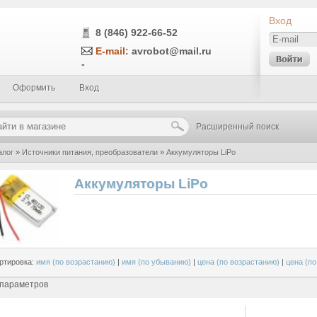
Вход
8 (846) 922-66-52
E-mail:
avrobot@mail.ru
-
Оформить
Вход
Расширенный поиск
алог
»
Источники питания, преобразователи
»
Аккумуляторы LiPo
Аккумуляторы LiPo
ртировка:
имя (по возрастанию)
|
имя (по убыванию)
|
цена (по возрастанию)
|
цена (п
 параметров