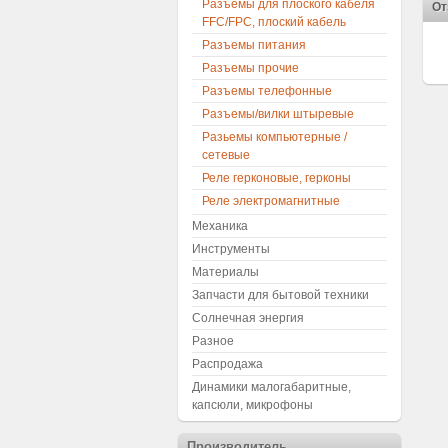
Разъемы для плоского кабеля
От
FFC/FPC, плоский кабель
Разъемы питания
Разъемы прочие
Разъемы телефонные
Разъемы/вилки штыревые
Разьемы компьютерные /
сетевые
Реле герконовые, герконы
Реле электромагнитные
Механика
Инструменты
Материалы
Запчасти для бытовой техники
Солнечная энергия
Разное
Распродажа
Динамики малогабаритные,
капсюли, микрофоны
Производитель