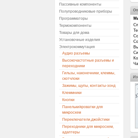
Пассивные компоненты
Оп
Полупроводниковые приборы
М
Программаторы
Сп
Термокомпоненты
Те
Товары для дома
Со
Установочные изделия
Со
Электрокоммутация
Вы
Си
Аудио разъемы
Ко
Высокочастотные разъемы и
Ча
переходники
Гильзы, наконечники, клеммы,
Из
скотчлоки
Зажимы, щупы, контакты-зонд
Клеммники
Кнопки
Панельки/кроватки для
микросхем
Переключатели,джойстики
Переходники для микросхем,
адаптеры