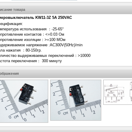
исание товара
икровыключатель KW11-3Z 5А 250VAC
ецификация:
мпература использования ：-25-65°
противление контактов：<=0.03 Ом
противление изоляции：>=100 МОм
держиваемое напряжение :AC300V(50Hz)/min
ла нажатия ：80-150гр.
личество выдерживаемых переключений：>10000
стота переключения： 300 минуту
ображения