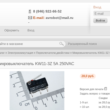
Вход
8 (846) 922-66-52
E-mail:
avrobot@mail.ru
-
Оформить
Вход
Расширенный поиск
алог
»
Электрокоммутация
»
Переключатели,джойстики
»
Микровыключатель KW11-3Z 
икровыключатель KW11-3Z 5А 250VAC
28,0 руб.
Версия для печати
Задать вопрос о товар
Скидки
1-9 шт.
за 28,0 р
> 10 шт.
за 28,0 р