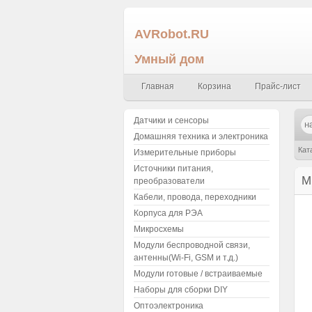
AVRobot.RU
Умный дом
Главная
Корзина
Прайс-лист
Датчики и сенсоры
Домашняя техника и электроника
Кат
Измерительные приборы
Источники питания,
М
преобразователи
Кабели, провода, переходники
Корпуса для РЭА
Микросхемы
Модули беспроводной связи,
антенны(Wi-Fi, GSM и т.д.)
Модули готовые / встраиваемые
Наборы для сборки DIY
Оптоэлектроника