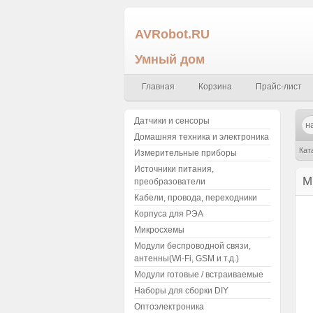
AVRobot.RU
Умный дом
Главная
Корзина
Прайс-лист
Датчики и сенсоры
Домашняя техника и электроника
Кат
Измерительные приборы
Источники питания,
М
преобразователи
Кабели, провода, переходники
Корпуса для РЭА
Микросхемы
Модули беспроводной связи,
антенны(Wi-Fi, GSM и т.д.)
Модули готовые / встраиваемые
Наборы для сборки DIY
Оптоэлектроника