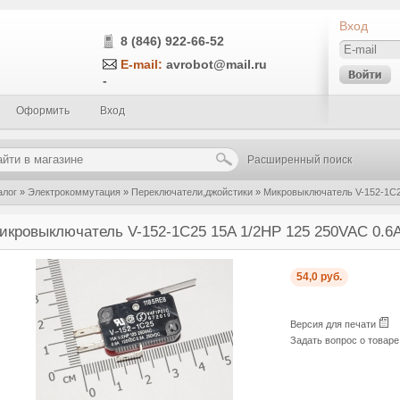
Вход
8 (846) 922-66-52
E-mail:
avrobot@mail.ru
-
Оформить
Вход
Расширенный поиск
алог
»
Электрокоммутация
»
Переключатели,джойстики
»
Микровыключатель V-152-1C2
икровыключатель V-152-1C25 15A 1/2HP 125 250VAC 0.6
54,0 руб.
Версия для печати
Задать вопрос о товар