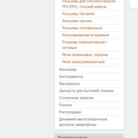
Разъемы для плоского кабеля
FFC/FPC, плоский кабель
Разъемы питания
Разъемы прочие
Разъемы телефонные
Разъемы/вилки штыревые
Разьемы компьютерные /
сетевые
Реле герконовые, герконы
Реле электромагнитные
Механика
Инструменты
Материалы
Запчасти для бытовой техники
Солнечная энергия
Разное
Распродажа
Динамики малогабаритные,
капсюли, микрофоны
Производитель