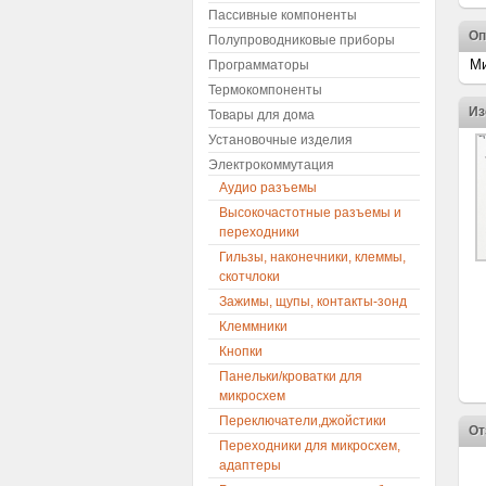
Пассивные компоненты
Оп
Полупроводниковые приборы
Ми
Программаторы
Термокомпоненты
Из
Товары для дома
Установочные изделия
Электрокоммутация
Аудио разъемы
Высокочастотные разъемы и
переходники
Гильзы, наконечники, клеммы,
скотчлоки
Зажимы, щупы, контакты-зонд
Клеммники
Кнопки
Панельки/кроватки для
микросхем
Переключатели,джойстики
От
Переходники для микросхем,
адаптеры