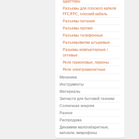
адаптеры
Разъемы для плоского кабеля
FFC/FPC, плоский кабель
Разъемы питания
Разъемы прочие
Разъемы телефонные
Разъемы/вилки штыревые
Разьемы компьютерные /
сетевые
Реле герконовые, герконы
Реле электромагнитные
Механика
Инструменты
Материалы
Запчасти для бытовой техники
Солнечная энергия
Разное
Распродажа
Динамики малогабаритные,
капсюли, микрофоны