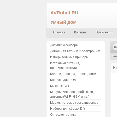
AVRobot.RU
Умный дом
Главная
Корзина
Прайс-лист
Датчики и сенсоры
Домашняя техника и электроника
Кат
Измерительные приборы
Источники питания,
К
преобразователи
Кабели, провода, переходники
Корпуса для РЭА
Микросхемы
Модули беспроводной связи,
антенны(Wi-Fi, GSM и т.д.)
Модули готовые / встраиваемые
Наборы для сборки DIY
Оптоэлектроника