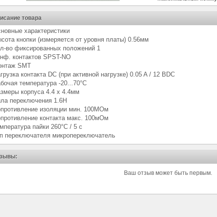
исание товара
новные характеристики
сота кнопки (измеряется от уровня платы) 0.56мм
л-во фиксированных положений 1
нф. контактов SPST-NO
онтаж SMT
грузка контакта DC (при активной нагрузке) 0.05 A / 12 ВDC
бочая температура -20...70°C
змеры корпуса 4.4 x 4.4мм
ла переключения 1.6Н
противление изоляции мин. 100МОм
противление контакта макс. 100мОм
мпература пайки 260°C / 5 с
п переключателя микропереключатель
зывы:
Ваш отзыв может быть первым.