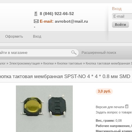
Вход
8 (846) 922-66-52
E-mail:
avrobot@mail.ru
-
Оформить
Вход
Расширенный поиск
алог
»
Электрокоммутация
»
Кнопки
»
Кнопки тактовые
»
Кнопка тактовая мембранная 
нопка тактовая мембранная SPST-NO 4 * 4 * 0.8 мм SMD
3,0 руб.
Версия для печати
Задать вопрос о товар
Вес, грамм:
0,08
Рабочее напряжение, 
Максимальный коммут