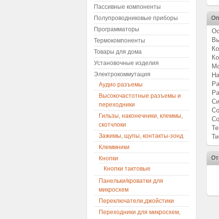
Пассивные компоненты
Полупроводниковые приборы
Оп
Программаторы
Ос
Вы
Термокомпоненты
Ко
Товары для дома
Ко
Установочные изделия
М
Электрокоммутация
На
Ра
Аудио разъемы
Ра
Высокочастотные разъемы и
Си
переходники
Со
Гильзы, наконечники, клеммы,
Со
скотчлоки
Те
Зажимы, щупы, контакты-зонд
Ти
Клеммники
От
Кнопки
Кнопки тактовые
Панельки/кроватки для
микросхем
Переключатели,джойстики
Переходники для микросхем,