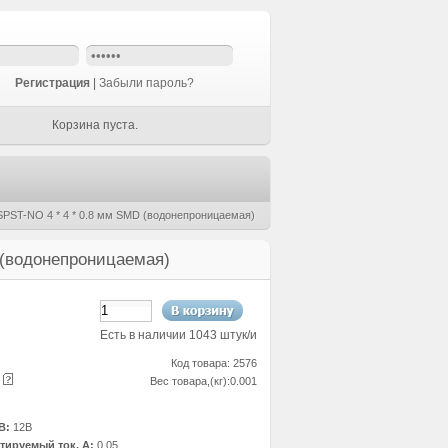
Регистрация
|
Забыли пароль?
Корзина пуста.
SPST-NO 4 * 4 * 0.8 мм SMD (водонепроницаемая)
 (водонепроницаемая)
Есть в наличии 1043 штук/и
Код товара: 2576
е
Вес товара,(кг):0.001
В:
12В
ируемый ток, А:
0,05