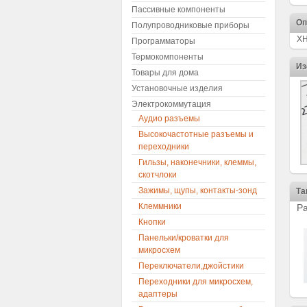
Пассивные компоненты
Оп
Полупроводниковые приборы
XH
Программаторы
Термокомпоненты
Из
Товары для дома
Установочные изделия
Электрокоммутация
Аудио разъемы
Высокочастотные разъемы и
переходники
Гильзы, наконечники, клеммы,
скотчлоки
Зажимы, щупы, контакты-зонд
Та
Клеммники
Р
Кнопки
Панельки/кроватки для
микросхем
Переключатели,джойстики
Переходники для микросхем,
адаптеры