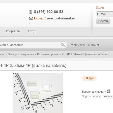
Вход
8 (846) 922-66-52
E-mail:
avrobot@mail.ru
-
Оформить
Вход
Расширенный поиск
алог
»
Электрокоммутация
»
Разъемы прочие
»
XH-4P 2.54мм-4P (вилка на кабель)
H-4P 2.54мм-4P (вилка на кабель)
3,0 руб.
Версия для печати
Задать вопрос о товар