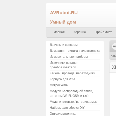
AVRobot.RU
Умный дом
Главная
Корзина
Прайс-лист
Датчики и сенсоры
Домашняя техника и электроника
Кат
Измерительные приборы
Источники питания,
X
преобразователи
Кабели, провода, переходники
Корпуса для РЭА
Микросхемы
Модули беспроводной связи,
антенны(Wi-Fi, GSM и т.д.)
Модули готовые / встраиваемые
Наборы для сборки DIY
Оптоэлектроника