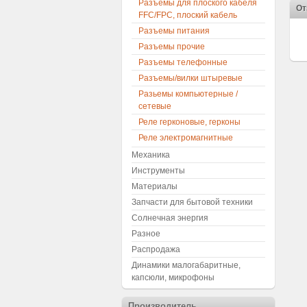
Разъемы для плоского кабеля
От
FFC/FPC, плоский кабель
Разъемы питания
Разъемы прочие
Разъемы телефонные
Разъемы/вилки штыревые
Разьемы компьютерные /
сетевые
Реле герконовые, герконы
Реле электромагнитные
Механика
Инструменты
Материалы
Запчасти для бытовой техники
Солнечная энергия
Разное
Распродажа
Динамики малогабаритные,
капсюли, микрофоны
Производитель