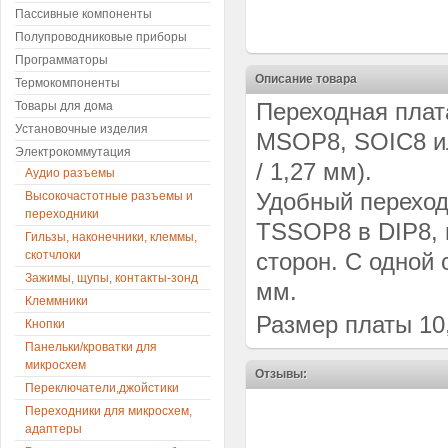
Пассивные компоненты
Полупроводниковые приборы
Программаторы
Описание товара
Термокомпоненты
Переходная плат
Товары для дома
Установочные изделия
MSOP8, SOIC8 ил
Электрокоммутация
/ 1,27 мм).
Аудио разъемы
Удобный перехо
Высокочастотные разъемы и
переходники
TSSOP8 в DIP8, п
Гильзы, наконечники, клеммы,
скотчлоки
сторон. С одной 
Зажимы, щупы, контакты-зонд
мм.
Клеммники
Размер платы 10,
Кнопки
Панельки/кроватки для
микросхем
Отзывы:
Переключатели,джойстики
Переходники для микросхем,
адаптеры