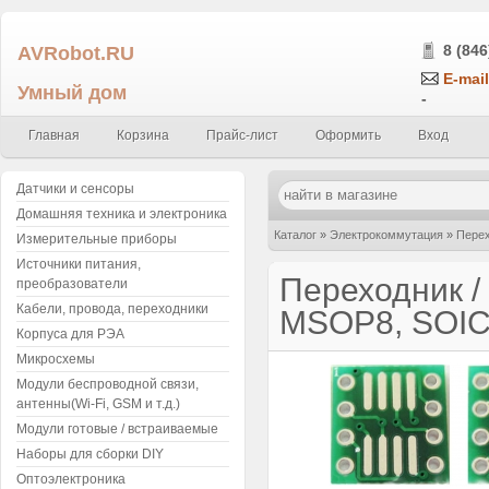
AVRobot.RU
8 (846
E-mail
Умный дом
-
Главная
Корзина
Прайс-лист
Оформить
Вход
Датчики и сенсоры
Домашняя техника и электроника
Каталог
»
Электрокоммутация
»
Перех
Измерительные приборы
Источники питания,
или TSSOP8 в dip8) двухсторонняя
Переходник /
преобразователи
Кабели, провода, переходники
MSOP8, SOIC8
Корпуса для РЭА
Микросхемы
Модули беспроводной связи,
антенны(Wi-Fi, GSM и т.д.)
Модули готовые / встраиваемые
Наборы для сборки DIY
Оптоэлектроника