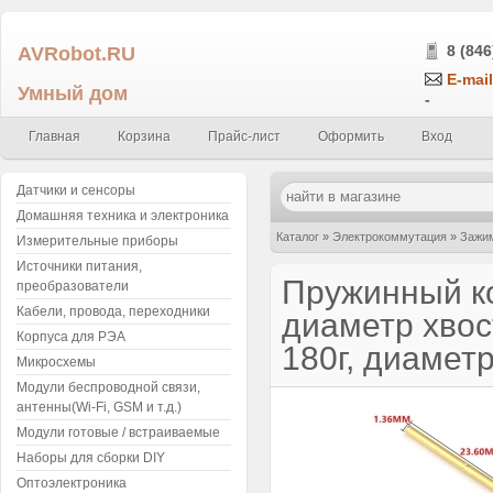
AVRobot.RU
8 (846
E-mail
Умный дом
-
Главная
Корзина
Прайс-лист
Оформить
Вход
Датчики и сенсоры
Домашняя техника и электроника
Каталог
»
Электрокоммутация
»
Зажим
Измерительные приборы
Источники питания,
диаметр хвостовика 1.36мм, давление
Пружинный ко
преобразователи
Кабели, провода, переходники
диаметр хвос
Корпуса для РЭА
180г, диамет
Микросхемы
Модули беспроводной связи,
антенны(Wi-Fi, GSM и т.д.)
Модули готовые / встраиваемые
Наборы для сборки DIY
Оптоэлектроника