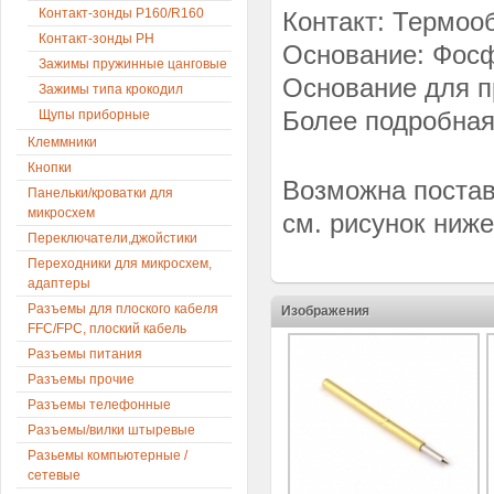
Контакт-зонды P160/R160
Контакт: Термоо
Контакт-зонды PH
Основание: Фосф
Зажимы пружинные цанговые
Основание для п
Зажимы типа крокодил
Более подробная
Щупы приборные
Клеммники
Кнопки
Возможна постав
Панельки/кроватки для
микросхем
см. рисунок ниже
Переключатели,джойстики
Переходники для микросхем,
адаптеры
Разъемы для плоского кабеля
Изображения
FFC/FPC, плоский кабель
Разъемы питания
Разъемы прочие
Разъемы телефонные
Разъемы/вилки штыревые
Разьемы компьютерные /
сетевые