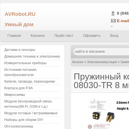
AVRobot.RU
8 (846
E-mail
Умный дом
-
Главная
Корзина
Прайс-лист
Оформить
Вход
Датчики и сенсоры
Домашняя техника и электроника
Каталог
»
Электрокоммутация
»
Зажим
Измерительные приборы
Источники питания,
08030-TR 8 мм , 2.54 pitch 2x2Pin SMD
Пружинный ко
преобразователи
Кабели, провода, переходники
08030-TR 8 мм
Корпуса для РЭА
Микросхемы
Модули беспроводной связи,
антенны(Wi-Fi, GSM и т.д.)
Модули готовые / встраиваемые
Наборы для сборки DIY
Оптоэлектроника