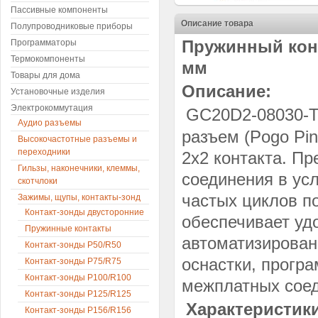
Пассивные компоненты
Описание товара
Полупроводниковые приборы
Пружинный конт
Программаторы
Термокомпоненты
мм
Товары для дома
Описание:
Установочные изделия
Электрокоммутация
GC20D2-08030-T
Аудио разъемы
разъем (Pogo Pin
Высокочастотные разъемы и
переходники
2x2 контакта. Пр
Гильзы, наконечники, клеммы,
соединения в ус
скотчлоки
частых циклов п
Зажимы, щупы, контакты-зонд
Контакт-зонды двусторонние
обеспечивает уд
Пружинные контакты
автоматизирован
Контакт-зонды P50/R50
оснастки, прогр
Контакт-зонды P75/R75
Контакт-зонды P100/R100
межплатных соед
Контакт-зонды P125/R125
Характеристики
Контакт-зонды P156/R156