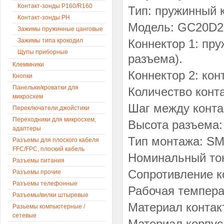
Контакт-зонды P160/R160
Тип: пружинный к
Контакт-зонды PH
Модель: GC20D2
Зажимы пружинные цанговые
Зажимы типа крокодил
Коннектор 1: пру
Щупы приборные
разъема).
Клеммники
Коннектор 2: ко
Кнопки
Панельки/кроватки для
Количество конта
микросхем
Шаг между конта
Переключатели,джойстики
Переходники для микросхем,
Высота разъема:
адаптеры
Тип монтажа: SM
Разъемы для плоского кабеля
FFC/FPC, плоский кабель
Номинальный ток
Разъемы питания
Сопротивление к
Разъемы прочие
Разъемы телефонные
Рабочая температ
Разъемы/вилки штыревые
Материал контак
Разьемы компьютерные /
сетевые
Материал корпус