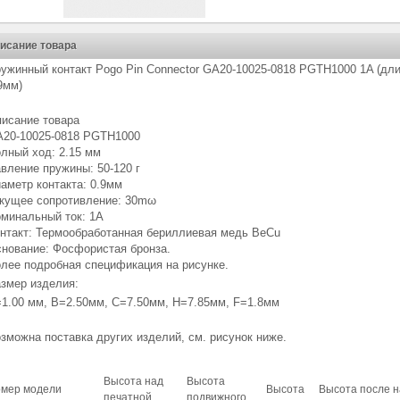
исание товара
ужинный контакт Pogo Pin Connector GA20-10025-0818 PGTH1000 1A (дли
9мм)
исание товара
20-10025-0818
PGTH100
0
лный ход: 2.15 мм
вление пружины: 50-120 г
аметр контакта: 0.9мм
кущее сопротивление: 30mω
минальный ток: 1А
нтакт: Термообработанная бериллиевая медь BeCu
нование: Фосфористая бронза.
лее подробная спецификация на рисунке.
змер изделия:
1.00 мм, B=2.50мм, C=7.50мм, H=7.85мм, F=1.8мм
зможна поставка других изделий, см. рисунок ниже.
Высота над
Высота
мер модели
Высота
Высота после 
печатной
подвижного