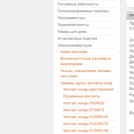
Пассивные компоненты
Полупроводниковые приборы
Оп
Программаторы
Пр
Термокомпоненты
0.
Товары для дома
Установочные изделия
Оп
Электрокоммутация
GA
По
Аудио разъемы
Да
Высокочастотные разъемы и
Ди
переходники
Те
Гильзы, наконечники, клеммы,
Но
скотчлоки
Ко
Зажимы, щупы, контакты-зонд
Ос
Бо
Контакт-зонды двусторонние
Ра
Пружинные контакты
H=
Контакт-зонды P50/R50
Контакт-зонды P75/R75
Во
Контакт-зонды P100/R100
Контакт-зонды P125/R125
Но
Контакт-зонды P156/R156