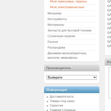
Реле герконовые, герконы
GA
GA
Реле электромагнитные
GA
Механика
GA
Инструменты
GA
GA
Материалы
GA
Запчасти для бытовой техники
GA
Солнечная энергия
GA
GA
Разное
GA
Распродажа
Динамики малогабаритные,
капсюли, микрофоны
Из
Производитель
Информация
Доставка/оплата
Товары под заказ
Гарантия
Главная страница