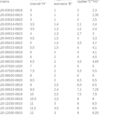
нтакта
трубки "
C
"
"
H1
"
платой "
H
"
контакта "
B
"
20-03010-0818
3
1
2
2,3
20-03010-0815
3
1
2
2,35
20-03010-0820
3
1
2
2,5
20-03514-0915
3,5
1,4
2,1
2,4
20-03513-0920
3,5
1,3
2,2
2,4
20-04013-0815
4
1,3
2,7
3
20-04515-0820
4,5
1,5
3
3,3
20-05015-0915
5
1,5
3,5
3,7
20-05515-0818
5,5
1,5
4
4,1
20-06020-0818
6
2
4
4,1
20-06020-0920
6
2
4
4,5
20-06520-0820
6,5
2
4,5
4,65
20-07020-1020
7
2
5
5
20-07520-0818
7,5
2
5,5
5,5
20-08020-0920
8
2
6
6
20-08520-0820
8,5
2
6,5
6,5
20-09025-0818
9
2,5
6,5
6,5
20-09524-0818
9,5
2,4
7,1
7,25
20-10025-0818
10
2,5
7,5
7,9
20-10525-0818
10,5
2,5
8
8
20-11030-0919
11
3
8
8,5
20-11535-0920
11,5
3,5
8
8,5
20-12030-0915
12
3
9
9,25