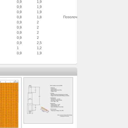
0,9
1,9
0,9
1,9
0,9
1,9
0,8
1,8
Позолоченные 3u
0,9
2
0,9
2
0,9
2
0,9
2
0,9
2,5
1
1,2
0,9
1,9