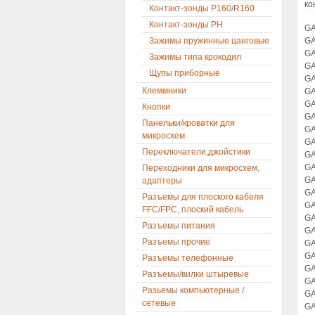
ко
Контакт-зонды P160/R160
Контакт-зонды PH
GA
Зажимы пружинные цанговые
GA
GA
Зажимы типа крокодил
GA
Щупы приборные
GA
Клеммники
GA
GA
Кнопки
GA
Панельки/кроватки для
GA
микросхем
GA
Переключатели,джойстики
GA
GA
Переходники для микросхем,
GA
адаптеры
GA
Разъемы для плоского кабеля
GA
FFC/FPC, плоский кабель
GA
Разъемы питания
GA
Разъемы прочие
GA
GA
Разъемы телефонные
GA
Разъемы/вилки штыревые
GA
Разьемы компьютерные /
GA
сетевые
GA