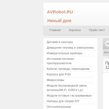
AVRobot.RU
Умный дом
Главная
Корзина
Прайс-лист
Датчики и сенсоры
Домашняя техника и электроника
Кат
Измерительные приборы
Источники питания,
081
П
преобразователи
1
Кабели, провода, переходники
Корпуса для РЭА
Микросхемы
Модули беспроводной связи,
антенны(Wi-Fi, GSM и т.д.)
Модули готовые / встраиваемые
Наборы для сборки DIY
Оптоэлектроника