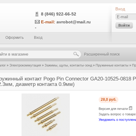
Вход
8 (846) 922-66-52
E-mail:
avrobot@mail.ru
-
Оформить
Вход
Расширенный поиск
алог
»
Электрокоммутация
»
Зажимы, щупы, контакты-зонд
»
Пружинные контакты
»
Пр
8 PGTH1000 1A (длина 10.5мм / 12.3мм, диаметр контакта 0.9мм)
ружинный контакт Pogo Pin Connector GA20-10525-0818 
2.3мм, диаметр контакта 0.9мм)
28,0 руб.
Версия для печати
Задать вопрос о товар
Уведомить о поступлен