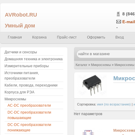
AVRobot.RU
8 (846
E-mail
Умный дом
-
Главная
Корзина
Прайс-лист
Оформить
Вход
Датчики и сенсоры
Домашняя техника и электроника
Каталог
»
Микросхемы
»
Микросхемы 
Измерительные приборы
Источники питания,
Микрос
преобразователи
Кабели, провода, переходники
Корпуса для РЭА
Микросхемы
Сортировка:
имя (по возрастанию)
|
AC-DC преобразователи
DC-DC преобразователи
Нет параметров
повышающие
DC-DC преобразователи
понижающие
Микросхема