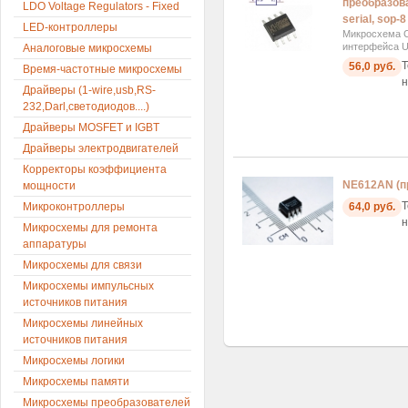
преобразов
LDO Voltage Regulators - Fixed
serial, sop-8
LED-контроллеры
Микросхема C
интерфейса US
Аналоговые микросхемы
Т
56,0 руб.
Время-частотные микросхемы
н
Драйверы (1-wire,usb,RS-
232,Darl,светодиодов....)
Драйверы MOSFET и IGBT
Драйверы электродвигателей
Корректоры коэффициента
NE612AN (п
мощности
Т
64,0 руб.
Микроконтроллеры
н
Микросхемы для ремонта
аппаратуры
Микросхемы для связи
Микросхемы импульсных
источников питания
Микросхемы линейных
источников питания
Микросхемы логики
Микросхемы памяти
Микросхемы преобразователей