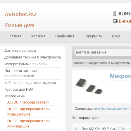
AVRobot.RU
8 (846
E-mail
Умный дом
-
Главная
Корзина
Прайс-лист
Оформить
Вход
Датчики и сенсоры
Домашняя техника и электроника
Каталог
»
Микросхемы
»
Микросхемы 
Измерительные приборы
Источники питания,
Микрос
преобразователи
Кабели, провода, переходники
Корпуса для РЭА
Микросхемы
AC-DC преобразователи
Сортировка:
имя (по возрастанию)
|
DC-DC преобразователи
повышающие
Нет параметров
DC-DC преобразователи
понижающие
HanRun
MAXIM
NXP
Китай
Все п