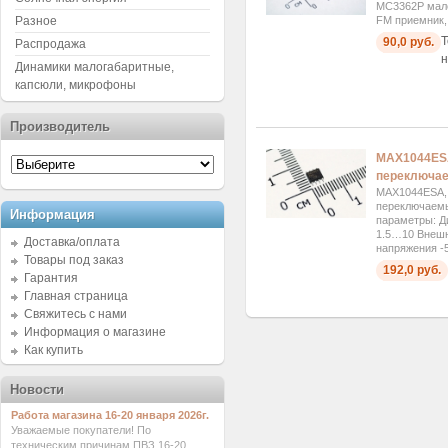
MC3362P мал
Разное
FM приемник,
Т
90,0 руб.
Распродажа
н
Динамики малогабаритные,
капсюли, микрофоны
Производитель
MAX1044ESA
переключае
MAX1044ESA, 
переключаемы
Информация
параметры: Д
1.5…10 Внешн
Доставка/оплата
напряжения -
Товары под заказ
192,0 руб.
Гарантия
Главная страница
Свяжитесь с нами
Информация о магазине
Как купить
Новости
Работа магазина 16-20 января 2026г.
Уважаемые покупатели! По
техническим причинам ПВЗ 16-20