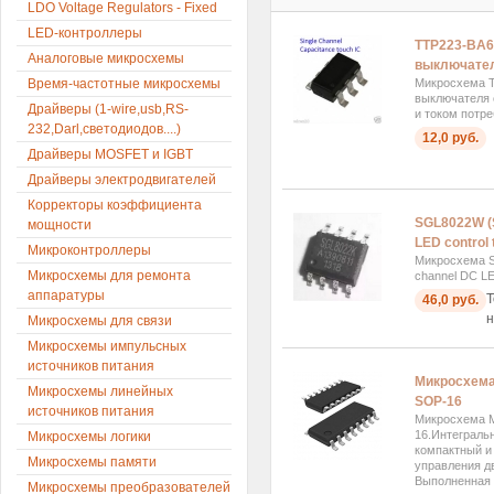
LDO Voltage Regulators - Fixed
LED-контроллеры
TTP223-BA6
Аналоговые микросхемы
выключател
Время-частотные микросхемы
Микросхема T
выключателя
Драйверы (1-wire,usb,RS-
и током потре
232,Darl,светодиодов....)
12,0 руб.
Драйверы MOSFET и IGBT
Драйверы электродвигателей
Корректоры коэффициента
SGL8022W (S
мощности
LED control 
Микроконтроллеры
Микросхема S
Микросхемы для ремонта
channel DC LE
аппаратуры
Т
46,0 руб.
н
Микросхемы для связи
Микросхемы импульсных
источников питания
Микросхема 
Микросхемы линейных
SOP-16
источников питания
Микросхема MX
16.Интеграль
Микросхемы логики
компактный и
Микросхемы памяти
управления д
Выполненная 
Микросхемы преобразователей