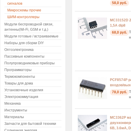
58,0 руб.
сигналов
Микросхемы прочие
ШИМ-контроллеры
MC33152D 2
Модули беспроводной связи,
1,5А dip8
антенны(Wi-Fi, GSM и т.д.)
Т
68,0 руб.
Модули готовые / встраиваемые
н
Наборы для сборки DIY
Оптоэлектроника
Пассивные компоненты
Полупроводниковые приборы
Программаторы
Термокомпоненты
PCF8574P 
Товары для дома
входов/выхо
Установочные изделия
Т
78,0 руб.
Электрокоммутация
н
Механика
Инструменты
Материалы
MC3362P м
двухконвер
Запчасти для бытовой техники
6В, 3.6мА, D
Солнечная энергия