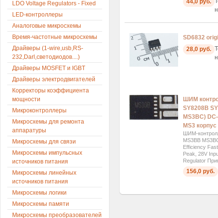
Т
44,0 руб.
LDO Voltage Regulators - Fixed
н
LED-контроллеры
Аналоговые микросхемы
Время-частотные микросхемы
SD6832 origi
Драйверы (1-wire,usb,RS-
Т
28,0 руб.
232,Darl,светодиодов....)
н
Драйверы MOSFET и IGBT
Драйверы электродвигателей
Корректоры коэффициента
мощности
ШИМ контр
SY8208B S
Микроконтроллеры
MS3BC) DC-
Микросхемы для ремонта
MS3 корпус
аппаратуры
ШИМ-контрол
MS3BB MS3BC)
Микросхемы для связи
Efficiency Fa
Микросхемы импульсных
Peak, 28V Inp
Regulator При
источников питания
156,0 руб.
Микросхемы линейных
источников питания
Микросхемы логики
Микросхемы памяти
Микросхемы преобразователей