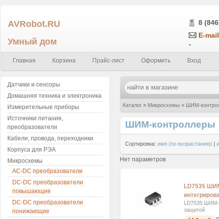
AVRobot.RU
8 (846
E-mail
Умный дом
-
Главная
Корзина
Прайс-лист
Оформить
Вход
Датчики и сенсоры
Домашняя техника и электроника
Каталог
»
Микросхемы
»
ШИМ-контро
Измерительные приборы
Источники питания,
ШИМ-контроллеры
преобразователи
Кабели, провода, переходники
Сортировка:
имя (по возрастанию)
|
Корпуса для РЭА
Нет параметров
Микросхемы
AC-DC преобразователи
DC-DC преобразователи
LD7535 ШИМ
повышающие
интегриров
DC-DC преобразователи
LD7535 ШИМ-к
защитой
понижающие