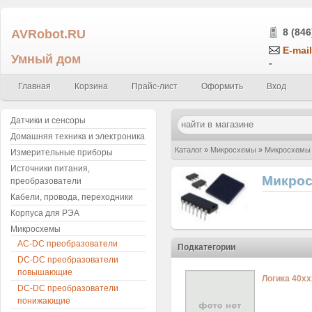
AVRobot.RU
8 (846
E-mail
Умный дом
-
Главная
Корзина
Прайс-лист
Оформить
Вход
Датчики и сенсоры
Домашняя техника и электроника
Каталог
»
Микросхемы
»
Микросхемы 
Измерительные приборы
Источники питания,
Микрос
преобразователи
Кабели, провода, переходники
Корпуса для РЭА
Микросхемы
AC-DC преобразователи
Подкатегории
DC-DC преобразователи
повышающие
Логика 40хх
DC-DC преобразователи
понижающие