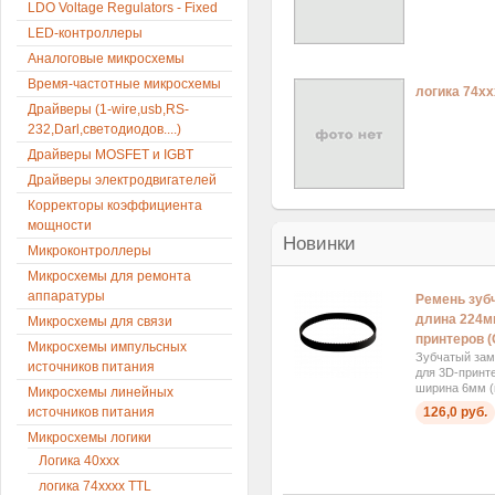
LDO Voltage Regulators - Fixed
LED-контроллеры
Аналоговые микросхемы
Время-частотные микросхемы
логика 74х
Драйверы (1-wire,usb,RS-
232,Darl,светодиодов....)
Драйверы MOSFET и IGBT
Драйверы электродвигателей
Корректоры коэффициента
мощности
Новинки
Микроконтроллеры
Микросхемы для ремонта
аппаратуры
Ремень зуб
длина 224м
Микросхемы для связи
принтеров (
Микросхемы импульсных
Зубчатый за
источников питания
для 3D-принт
ширина 6мм (ш
Микросхемы линейных
126,0 руб.
источников питания
Микросхемы логики
Логика 40ххх
логика 74xxxx TTL