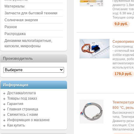
Пружинный ко
диаметр 1.8м
Материалы
Описание тов
Запчасти для бытовой техники
ход: 6.38 мм 
Текущее сопр
Солнечная энергия
9,0 руб.
Разное
Распродажа
Динамики малогабаритные,
Сервоприво
капсюли, микрофоны
Сервопривод
- отличный м
хобби-изделий
Производитель
игрушки, роб
автоматизиро
используется.
179,0 руб.
Информация
Доставка/оплата
Товары под заказ
Температурн
Гарантия
800 °C, рез
Главная страница
Высококачест
Свяжитесь с нами
типа. Темпера
Информация о магазине
Диаметр резь
изоляция: Сте
Как купить
Металлическая