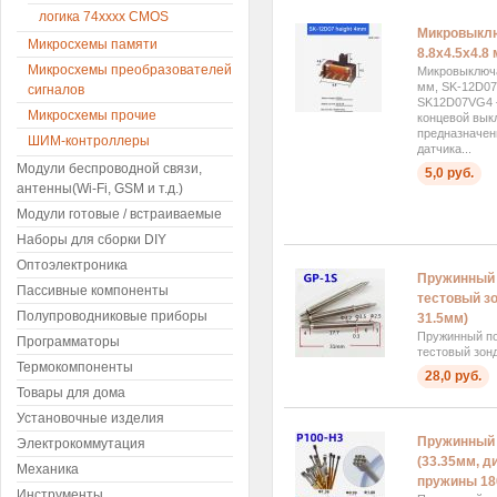
логика 74хххx CMOS
Микровыкл
Микросхемы памяти
8.8x4.5x4.8
Микросхемы преобразователей
Микровыключа
мм, SK-12D0
сигналов
SK12D07VG4 
Микросхемы прочие
концевой вык
предназначен
ШИМ-контроллеры
датчика...
Модули беспроводной связи,
5,0 руб.
антенны(Wi-Fi, GSM и т.д.)
Модули готовые / встраиваемые
Наборы для сборки DIY
Оптоэлектроника
Пружинный 
Пассивные компоненты
тестовый зо
Полупроводниковые приборы
31.5мм)
Пружинный п
Программаторы
тестовый зон
Термокомпоненты
28,0 руб.
Товары для дома
Установочные изделия
Пружинный 
Электрокоммутация
(33.35мм, д
Механика
пружины 18
Инструменты