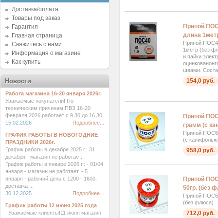
Доставка/оплата
Товары под заказ
Припой ПОС
Гарантия
длина 1мет
Главная страница
Припой ПОС40
Свяжитесь с нами
1метр (без ф
Информация о магазине
и пайки элект
Как купить
оцинкованонг
швами. Состав
154,0 руб.
Новости
Работа магазина 16-20 января 2026г.
Уважаемые покупатели! По
техническим причинам ПВЗ 16-20
февраля 2026 работает с 9.30 до 16.30.
Припой ПОС6
15.02.2026
Подробнее...
грамм (с к
Припой ПОС61
ГРАФИК РАБОТЫ В НОВОГОДНИЕ
(с канифолью
ПРАЗДНИКИ 2026г.
График работы в декабре 2025 г.: 31
958,0 руб.
декабря - магазин не работает.
График работы в январе 2026 г.: - 01/04
января - магазин не работает. - 5
Припой ПОС6
января - рабочий день с 1200 - 1600,
доставка ...
50гр. (без 
30.12.2025
Подробнее...
Припой ПОС61
(без флюса)
График работы 12 июня 2025 года
712,0 руб.
Уважаемые клиенты!11 июня магазин