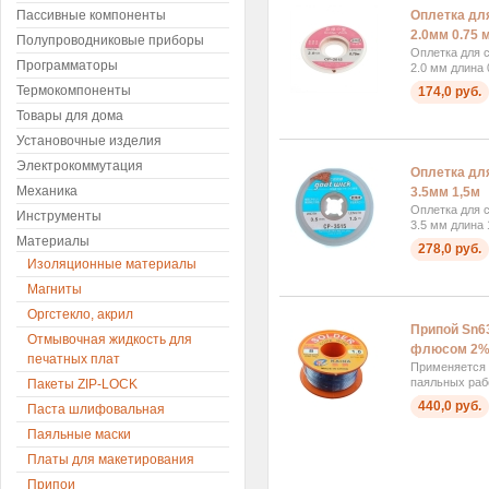
Оплетка дл
Пассивные компоненты
2.0мм 0.75 
Полупроводниковые приборы
Оплетка для 
Программаторы
2.0 мм длина 
Термокомпоненты
174,0 руб.
Товары для дома
Установочные изделия
Электрокоммутация
Оплетка дл
Механика
3.5мм 1,5м
Оплетка для 
Инструменты
3.5 мм длина 
Материалы
278,0 руб.
Изоляционные материалы
Магниты
Оргстекло, акрил
Припой Sn6
Отмывочная жидкость для
флюсом 2%
печатных плат
Применяется
паяльных раб
Пакеты ZIP-LOCK
440,0 руб.
Паста шлифовальная
Паяльные маски
Платы для макетирования
Припои