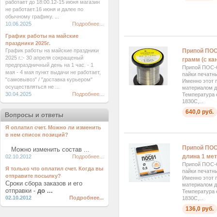
работает до 18:00.12-15 июня магазин
не работает.16 июня и далее по
обычному графику. ...
10.06.2025
Подробнее...
График работы на майские
праздники 2025г.
Припой ПОС6
График работы на майские праздники
2025 г.:- 30 апреля сокращеный
грамм (с к
предпраздничный день на 1 час. - 1
Припой ПОС-6
мая - 4 мая пункт выдачи не работает,
пайки печатн
"самовывоз" / "доставка курьером"
Именно этот 
осуществляться не ...
материалом д
30.04.2025
Подробнее...
Температура 
1830C,...
640,0 руб.
Вопросы и ответы
Я оплатил счет. Можно ли изменить
в нем список позиций?
Припой ПОС
Можно изменить состав ...
длина 1 мет
02.10.2012
Подробнее...
Припой ПОС-6
Я только что оплатил счет. Когда вы
пайки печатн
отправите посылку?
Именно этот 
Сроки сбора заказов и его
материалом д
отправки -
до ...
Температура 
02.10.2012
Подробнее...
1830C,...
136,0 руб.