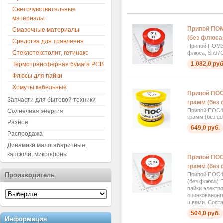
Светочувствительные
материалы
Припой ПОМ3
Смазочные материалы
(без флюса
Средства для травления
Припой ПОМ3 
Стеклотекстолит, гетинакс
флюса, Sn97C
1.082,0 руб
Термотрансферная бумага PCB
Флюсы для пайки
Хомуты кабельные
Припой ПОС4
Запчасти для бытовой техники
грамм (без
Припой ПОС40
Солнечная энергия
грамм (без ф
Разное
649,0 руб.
Распродажа
Динамики малогабаритные,
капсюли, микрофоны
Припой ПОС4
грамм (без
Припой ПОС40
Производитель
(без флюса) 
пайки электр
оцинкованонг
швами. Состав
504,0 руб.
Информация