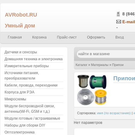
AVRobot.RU
8 (846
E-mail
Умный дом
-
Главная
Корзина
Прайс-лист
Оформить
Вход
Датчики и сенсоры
Домашняя техника и электроника
Каталог
»
Материалы
»
Припои
Измерительные приборы
Источники питания,
Припо
преобразователи
Кабели, провода, переходники
Корпуса для РЭА
Микросхемы
Модули беспроводной связи,
антенны(Wi-Fi, GSM и т.д.)
Сортировка:
имя (по возрастанию)
|
Модули готовые / встраиваемые
Нет параметров
Наборы для сборки DIY
Оптоэлектроника