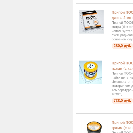
Припой ПОС
длина 2 мет
Припой ПОС61
метра (без ф
используется
схем радиоап
основном слу
280,0 руб.
Припой ПОС6
грамм (с к
Припой ПОС-6
пайки печатн
Именно этот 
материалом д
Температура 
1830C,...
738,0 руб.
Припой ПОС6
грамм (с к
Припой ПОС-6