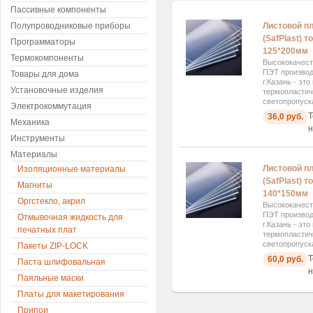
Пассивные компоненты
Листовой п
Полупроводниковые приборы
(SafPlast) 
Программаторы
125*200мм
Термокомпоненты
Высококачест
ПЭТ производс
Товары для дома
г.Казань - эт
Установочные изделия
термопластич
светопропуск
Электрокоммутация
Т
36,0 руб.
Механика
н
Инструменты
Материалы
Листовой п
Изоляционные материалы
(SafPlast) 
Магниты
140*150мм
Оргстекло, акрил
Высококачест
ПЭТ производс
Отмывочная жидкость для
г.Казань - эт
печатных плат
термопластич
светопропуск
Пакеты ZIP-LOCK
Т
60,0 руб.
Паста шлифовальная
н
Паяльные маски
Платы для макетирования
Припои