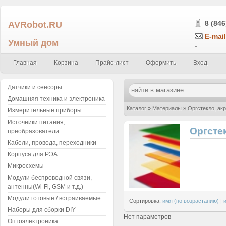
AVRobot.RU
8 (846
E-mail
Умный дом
-
Главная
Корзина
Прайс-лист
Оформить
Вход
Датчики и сенсоры
Домашняя техника и электроника
Каталог
»
Материалы
»
Оргстекло, ак
Измерительные приборы
Источники питания,
Оргсте
преобразователи
Кабели, провода, переходники
Корпуса для РЭА
Микросхемы
Модули беспроводной связи,
антенны(Wi-Fi, GSM и т.д.)
Модули готовые / встраиваемые
Сортировка:
имя (по возрастанию)
|
Наборы для сборки DIY
Нет параметров
Оптоэлектроника