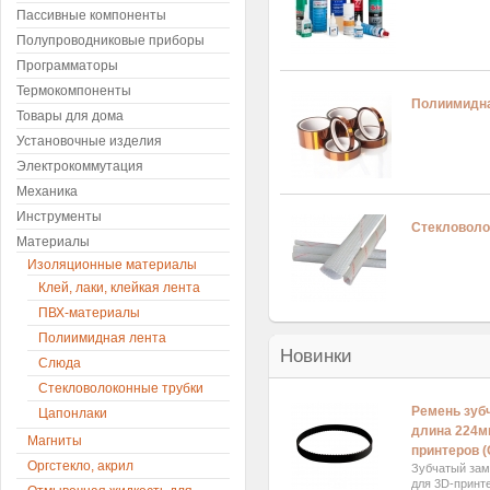
Пассивные компоненты
Полупроводниковые приборы
Программаторы
Термокомпоненты
Полиимидна
Товары для дома
Установочные изделия
Электрокоммутация
Механика
Инструменты
Стекловоло
Материалы
Изоляционные материалы
Клей, лаки, клейкая лента
ПВХ-материалы
Полиимидная лента
Новинки
Слюда
Стекловолоконные трубки
Ремень зуб
Цапонлаки
длина 224м
Магниты
принтеров (
Оргстекло, акрил
Зубчатый за
для 3D-принт