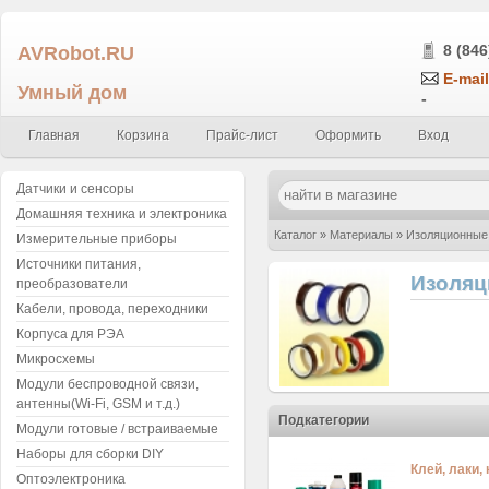
AVRobot.RU
8 (846
E-mail
Умный дом
-
Главная
Корзина
Прайс-лист
Оформить
Вход
Датчики и сенсоры
Домашняя техника и электроника
Каталог
»
Материалы
»
Изоляционные
Измерительные приборы
Источники питания,
Изоляц
преобразователи
Кабели, провода, переходники
Корпуса для РЭА
Микросхемы
Модули беспроводной связи,
антенны(Wi-Fi, GSM и т.д.)
Подкатегории
Модули готовые / встраиваемые
Наборы для сборки DIY
Клей, лаки,
Оптоэлектроника