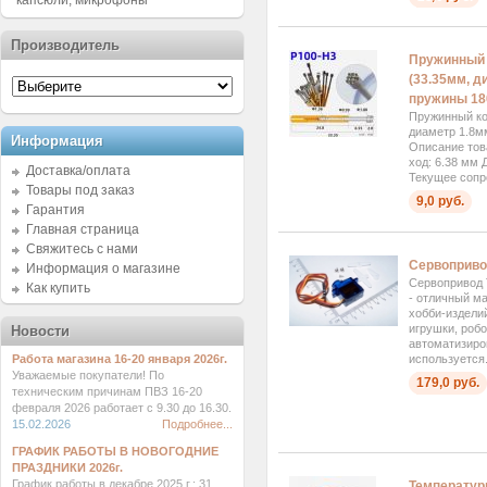
капсюли, микрофоны
Производитель
Пружинный 
(33.35мм, д
пружины 18
Пружинный ко
диаметр 1.8м
Информация
Описание тов
ход: 6.38 мм 
Доставка/оплата
Текущее сопр
Товары под заказ
9,0 руб.
Гарантия
Главная страница
Свяжитесь с нами
Сервоприво
Информация о магазине
Сервопривод
Как купить
- отличный м
хобби-изделий
игрушки, роб
Новости
автоматизиро
Работа магазина 16-20 января 2026г.
используется.
Уважаемые покупатели! По
179,0 руб.
техническим причинам ПВЗ 16-20
февраля 2026 работает с 9.30 до 16.30.
15.02.2026
Подробнее...
ГРАФИК РАБОТЫ В НОВОГОДНИЕ
ПРАЗДНИКИ 2026г.
График работы в декабре 2025 г.: 31
Температурн