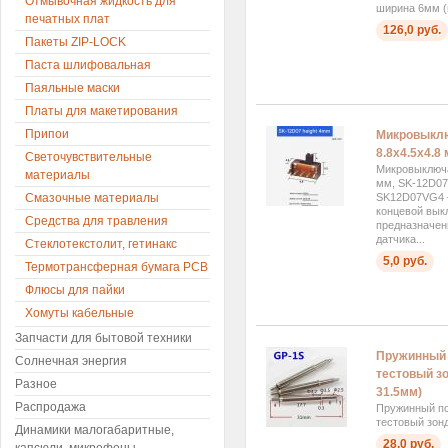
Отмывочная жидкость для
ширина 6мм (ш
печатных плат
126,0 руб.
Пакеты ZIP-LOCK
Паста шлифовальная
Паяльные маски
Платы для макетирования
Припои
Микровыкл
8.8x4.5x4.8
Светочувствительные
Микровыключа
материалы
мм, SK-12D0
Смазочные материалы
SK12D07VG4 
концевой вык
Средства для травления
предназначен
датчика...
Стеклотекстолит, гетинакс
5,0 руб.
Термотрансферная бумага PCB
Флюсы для пайки
Хомуты кабельные
Запчасти для бытовой техники
Пружинный 
Солнечная энергия
тестовый зо
Разное
31.5мм)
Распродажа
Пружинный п
тестовый зон
Динамики малогабаритные,
28,0 руб.