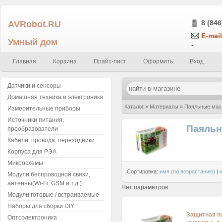
AVRobot.RU
8 (846
E-mail
Умный дом
-
Главная
Корзина
Прайс-лист
Оформить
Вход
Датчики и сенсоры
Домашняя техника и электроника
Каталог
»
Материалы
»
Паяльные мас
Измерительные приборы
Источники питания,
Паяльн
преобразователи
Кабели, провода, переходники
Корпуса для РЭА
Микросхемы
Сортировка:
имя (по возрастанию)
|
Модули беспроводной связи,
антенны(Wi-Fi, GSM и т.д.)
Нет параметров
Модули готовые / встраиваемые
Наборы для сборки DIY
Защитная п
Оптоэлектроника