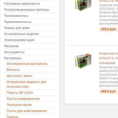
XV501T-4, б
Пассивные компоненты
Защитная мас
(2321/2432), 
Полупроводниковые приборы
(England) Ма
Программаторы
является дву
термоотвержд
Термокомпоненты
фотопроявляе
Товары для дома
459,0 руб.
Установочные изделия
Электрокоммутация
Механика
Инструменты
Защитная п
XV501T-4, т
Материалы
глянцевая
Изоляционные материалы
Защитная мас
Магниты
синяя)(2321/2
SunChemical 
Оргстекло, акрил
XV501T-4 явл
Отмывочная жидкость для
термоотвержд
фотопроявляе
печатных плат
449,0 руб.
Пакеты ZIP-LOCK
Паста шлифовальная
Паяльные маски
Платы для макетирования
Припои