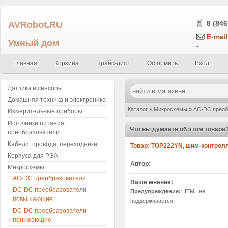
AVRobot.RU
8 (846
E-mail
Умный дом
-
Главная
Корзина
Прайс-лист
Оформить
Вход
Датчики и сенсоры
Домашняя техника и электроника
Каталог
»
Микросхемы
»
AC-DC преоб
Измерительные приборы
Источники питания,
Что вы думаете об этом товаре
преобразователи
Кабели, провода, переходники
Товар:
TOP222YN, шим-контролл
Корпуса для РЭА
Автор:
Микросхемы
AC-DC преобразователи
Ваше мнение:
DC-DC преобразователи
Предупреждение:
HTML не
повышающие
поддерживается!
DC-DC преобразователи
понижающие