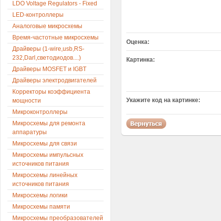
LDO Voltage Regulators - Fixed
LED-контроллеры
Аналоговые микросхемы
Время-частотные микросхемы
Оценка:
Драйверы (1-wire,usb,RS-
232,Darl,светодиодов....)
Картинка:
Драйверы MOSFET и IGBT
Драйверы электродвигателей
Корректоры коэффициента
Укажите код на картинке:
мощности
Микроконтроллеры
Микросхемы для ремонта
аппаратуры
Микросхемы для связи
Микросхемы импульсных
источников питания
Микросхемы линейных
источников питания
Микросхемы логики
Микросхемы памяти
Микросхемы преобразователей