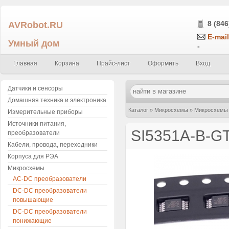
AVRobot.RU
8 (846
E-mail
Умный дом
-
Главная
Корзина
Прайс-лист
Оформить
Вход
Датчики и сенсоры
Домашняя техника и электроника
Каталог
»
Микросхемы
»
Микросхемы 
Измерительные приборы
Источники питания,
SI5351A-B-GT
преобразователи
Кабели, провода, переходники
Корпуса для РЭА
Микросхемы
AC-DC преобразователи
DC-DC преобразователи
повышающие
DC-DC преобразователи
понижающие