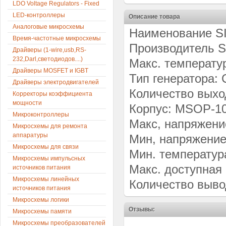
LDO Voltage Regulators - Fixed
LED-контроллеры
Описание товара
Аналоговые микросхемы
Наименование S
Время-частотные микросхемы
Производитель Si
Драйверы (1-wire,usb,RS-
232,Darl,светодиодов....)
Макс. температу
Драйверы MOSFET и IGBT
Тип генератора: 
Драйверы электродвигателей
Количество выхо
Корректоры коэффициента
мощности
Корпус: MSOP-1
Микроконтроллеры
Макс, напряжение
Микросхемы для ремонта
аппаратуры
Мин, напряжение,
Микросхемы для связи
Мин. температура
Микросхемы импульсных
Макс. доступная 
источников питания
Микросхемы линейных
Количество выво
источников питания
Микросхемы логики
Отзывы:
Микросхемы памяти
Микросхемы преобразователей