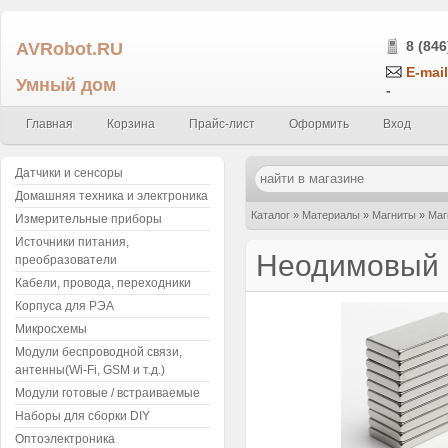
AVRobot.RU
8 (846
E-mail
Умный дом
-
Главная
Корзина
Прайс-лист
Оформить
Вход
Датчики и сенсоры
Домашняя техника и электроника
Каталог
»
Материалы
»
Магниты
»
Маг
Измерительные приборы
Источники питания,
Неодимовый м
преобразователи
Кабели, провода, переходники
Корпуса для РЭА
Микросхемы
Модули беспроводной связи,
антенны(Wi-Fi, GSM и т.д.)
Модули готовые / встраиваемые
Наборы для сборки DIY
Оптоэлектроника