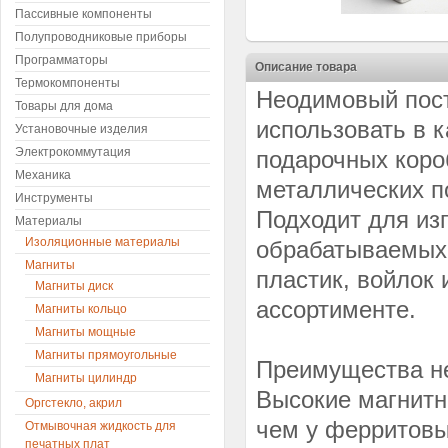
Пассивные компоненты
Полупроводниковые приборы
Программаторы
Описание товара
Термокомпоненты
Неодимовый пост
Товары для дома
использовать в 
Установочные изделия
Электрокоммутация
подарочных коро
Механика
металлических по
Инструменты
Подходит для из
Материалы
Изоляционные материалы
обрабатываемых 
Магниты
пластик, войлок 
Магниты диск
ассортименте.
Магниты кольцо
Магниты мощные
Магниты прямоугольные
Преимущества н
Магниты цилиндр
Высокие магнитн
Оргстекло, акрил
чем у ферритовы
Отмывочная жидкость для
печатных плат