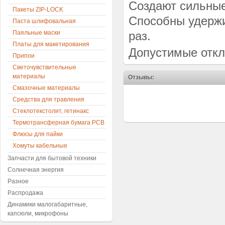
Создают сильные
Пакеты ZIP-LOCK
Способны удержи
Паста шлифовальная
Паяльные маски
раз.
Платы для макетирования
Допустимые откл
Припои
Светочувствительные
материалы
Отзывы:
Смазочные материалы
Средства для травления
Стеклотекстолит, гетинакс
Термотрансферная бумага PCB
Флюсы для пайки
Хомуты кабельные
Запчасти для бытовой техники
Солнечная энергия
Разное
Распродажа
Динамики малогабаритные,
капсюли, микрофоны