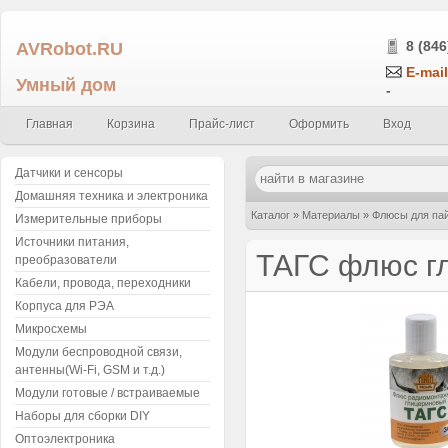
AVRobot.RU
8 (846
E-mail
Умный дом
-
Главная
Корзина
Прайс-лист
Оформить
Вход
Датчики и сенсоры
Домашняя техника и электроника
Каталог
»
Материалы
»
Флюсы для па
Измерительные приборы
Источники питания,
ТАГС флюс г
преобразователи
Кабели, провода, переходники
Корпуса для РЭА
Микросхемы
Модули беспроводной связи,
антенны(Wi-Fi, GSM и т.д.)
Модули готовые / встраиваемые
Наборы для сборки DIY
Оптоэлектроника