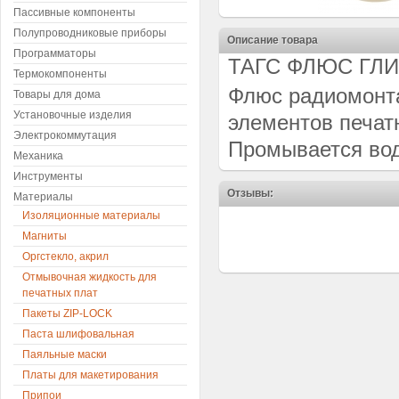
Пассивные компоненты
Полупроводниковые приборы
Описание товара
Программаторы
ТАГС ФЛЮС ГЛ
Термокомпоненты
Флюс радиомонта
Товары для дома
Установочные изделия
элементов печат
Электрокоммутация
Промывается вод
Механика
Инструменты
Отзывы:
Материалы
Изоляционные материалы
Магниты
Оргстекло, акрил
Отмывочная жидкость для
печатных плат
Пакеты ZIP-LOCK
Паста шлифовальная
Паяльные маски
Платы для макетирования
Припои