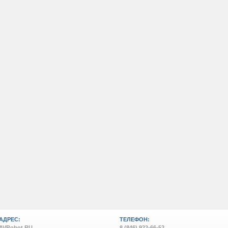
АДРЕС:
ТЕЛЕФОН:
AVRobot.RU
8 (846) 922-66-52