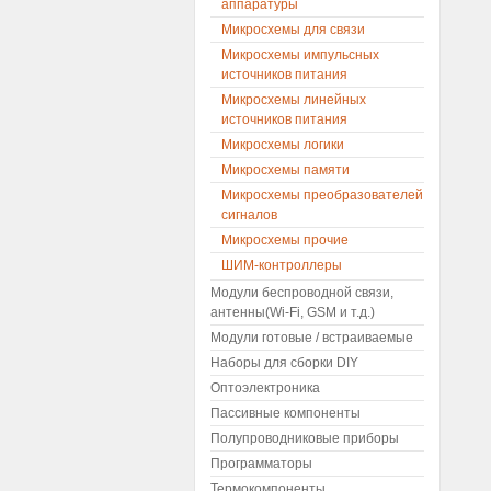
аппаратуры
Микросхемы для связи
Микросхемы импульсных
источников питания
Микросхемы линейных
источников питания
Микросхемы логики
Микросхемы памяти
Микросхемы преобразователей
сигналов
Микросхемы прочие
ШИМ-контроллеры
Модули беспроводной связи,
антенны(Wi-Fi, GSM и т.д.)
Модули готовые / встраиваемые
Наборы для сборки DIY
Оптоэлектроника
Пассивные компоненты
Полупроводниковые приборы
Программаторы
Термокомпоненты