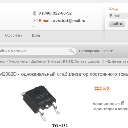
Вход
8 (846) 922-66-52
E-mail:
avrobot@mail.ru
-
Оформить
Вход
Расширенный поиск
алог
»
Микросхемы
»
Драйверы (1-wire,usb,RS-232,Darl,светодиодов....)
»
Драйверы св
билизатор постоянного тока для светодиодных ламп
M2082D - одноканальный стабилизатор постоянного ток
22,0 руб.
Версия для печати
Задать вопрос о товар