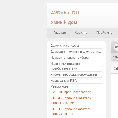
AVRobot.RU
Умный дом
Главная
Корзина
Прайс-лист
Датчики и сенсоры
Домашняя техника и электроника
Кат
Измерительные приборы
Источники питания,
ста
S
преобразователи
Кабели, провода, переходники
Корпуса для РЭА
Микросхемы
AC-DC преобразователи
DC-DC преобразователи
повышающие
DC-DC преобразователи
понижающие