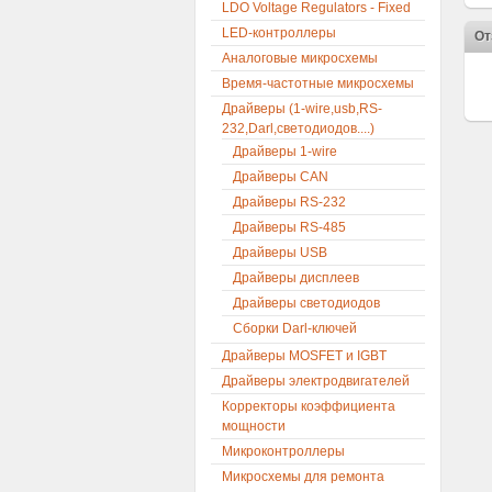
LDO Voltage Regulators - Fixed
LED-контроллеры
От
Аналоговые микросхемы
Время-частотные микросхемы
Драйверы (1-wire,usb,RS-
232,Darl,светодиодов....)
Драйверы 1-wire
Драйверы CAN
Драйверы RS-232
Драйверы RS-485
Драйверы USB
Драйверы дисплеев
Драйверы светодиодов
Сборки Darl-ключей
Драйверы MOSFET и IGBT
Драйверы электродвигателей
Корректоры коэффициента
мощности
Микроконтроллеры
Микросхемы для ремонта