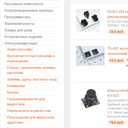
Пассивные компоненты
Полупроводниковые приборы
KCD1-101 п
двухвыводн
Программаторы
KCD1-101 пер
Термокомпоненты
250VAC / 6A 
Товары для дома
34,0 руб.
Установочные изделия
Электрокоммутация
TS-007 муль
Аудио разъемы
положений)
Высокочастотные разъемы и
Т
43,0 руб.
переходники
н
Гильзы, наконечники, клеммы,
скотчлоки
Зажимы, щупы, контакты-зонд
Клеммники
Двухосевой
Кнопки
KY-023
Панельки/кроватки для
Двухосевой XY
микросхем
Удобный эрго
позволяет уп
Переключатели,джойстики
Х,Y. Имеет д
выход который
Переходники для микросхем,
адаптеры
78,0 руб.