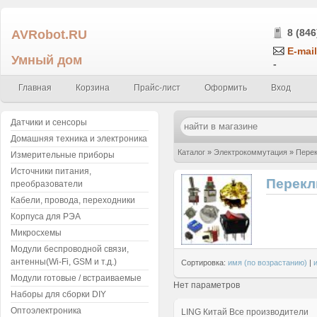
AVRobot.RU
8 (846
E-mail
Умный дом
-
Главная
Корзина
Прайс-лист
Оформить
Вход
Датчики и сенсоры
Домашняя техника и электроника
Каталог
»
Электрокоммутация
»
Перек
Измерительные приборы
Источники питания,
Перекл
преобразователи
Кабели, провода, переходники
Корпуса для РЭА
Микросхемы
Модули беспроводной связи,
антенны(Wi-Fi, GSM и т.д.)
Сортировка:
имя (по возрастанию)
|
Модули готовые / встраиваемые
Нет параметров
Наборы для сборки DIY
Оптоэлектроника
LING
Китай
Все производители