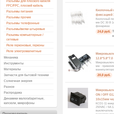
Разъемы для плоского кабеля
FFC/FPC, плоский кабель
Кнопочный 
Разъемы питания
фиксацией 
Разъемы прочие
Кнопочный пе
мм DC 30 В 1
Разъемы телефонные
фонариках
Разъемы/вилки штыревые
Т
24,0 руб.
Разьемы компьютерные /
н
сетевые
Реле герконовые, герконы
Реле электромагнитные
Микровыклю
Механика
12.8*5.8*7.
Микровыключа
Инструменты
мм - применя
Материалы
манипуляторо
Запчасти для бытовой техники
20,0 руб.
Солнечная энергия
Разное
Микровыклю
Распродажа
ON / OFF G
Динамики малогабаритные,
10x15мм ч
капсюли, микрофоны
KCD1-11 микр
250VAC / 6A 
выключатель 
Производитель