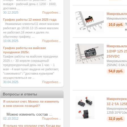
января - рабочий день с 1200 - 1600,
доставка ...
30.12.2025
Подробнее...
Микровыкл
Микровыключ
График работы 12 июня 2025 года
Уважаемые клиенты!11 июня магазин
Т
10,0 руб.
работает до 18:00.12-15 июня магазин
н
не работает.16 июня и далее по
обычному графику. ...
10.06.2025
Подробнее...
Микровыклю
График работы на майские
1/2HP 125 2
праздники 2025г.
250VDC
График работы на майские праздники
2025 г.:- 30 апреля сокращеный
Микровыключа
250VAC 0.6A 
предпраздничный день на 1 час. - 1
мая - 4 мая пункт выдачи не работает,
54,0 руб.
"самовывоз" / "доставка курьером"
осуществляться не ...
30.04.2025
Подробнее...
Вопросы и ответы
Микроперек
Я оплатил счет. Можно ли изменить
3Z-2 5А 125
в нем список позиций?
Микропереклю
125В 20*6*10
Можно изменить состав ...
32,0 руб.
02.10.2012
Подробнее...
Я только что оплатил счет. Когда вы