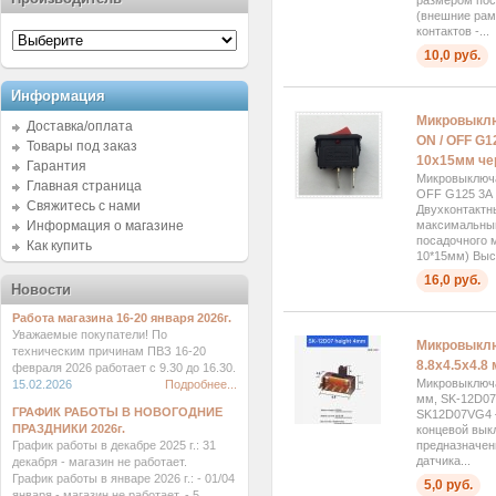
размером пос
(внешние рам
контактов -...
10,0 руб.
Информация
Микровыклю
Доставка/оплата
ON / OFF G
Товары под заказ
10x15мм че
Гарантия
Микровыключа
Главная страница
OFF G125 3А 
Свяжитесь с нами
Двухконтактн
Информация о магазине
максимальным
посадочного 
Как купить
10*15мм) Высо
16,0 руб.
Новости
Работа магазина 16-20 января 2026г.
Уважаемые покупатели! По
Микровыкл
техническим причинам ПВЗ 16-20
8.8x4.5x4.8
февраля 2026 работает с 9.30 до 16.30.
Микровыключа
15.02.2026
Подробнее...
мм, SK-12D0
ГРАФИК РАБОТЫ В НОВОГОДНИЕ
SK12D07VG4 
ПРАЗДНИКИ 2026г.
концевой вык
График работы в декабре 2025 г.: 31
предназначен
датчика...
декабря - магазин не работает.
График работы в январе 2026 г.: - 01/04
5,0 руб.
января - магазин не работает. - 5