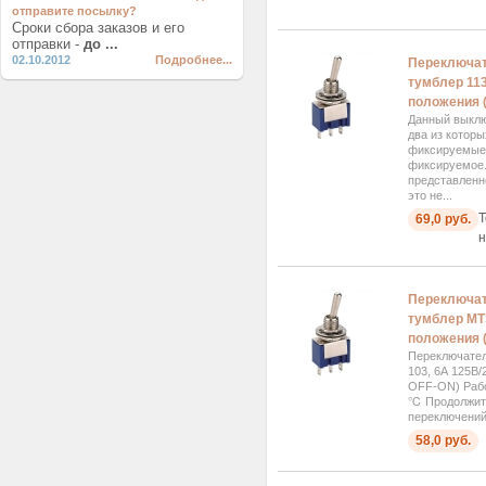
отправите посылку?
Сроки сбора заказов и его
отправки -
до ...
02.10.2012
Подробнее...
Переключат
тумблер 113
положения 
Данный выклю
два из которы
фиксируемые
фиксируемое.
представленно
это не...
Т
69,0 руб.
н
Переключат
тумблер MTS
положения 
Переключател
103, 6А 125В/
OFF-ON) Рабо
℃ Продолжите
переключений
58,0 руб.