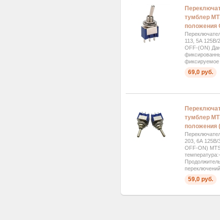
Переключат
тумблер MTS
положения 
Переключател
113, 5А 125В/
OFF-(ON) Дан
фиксированны
фиксируемое 
69,0 руб.
Переключат
тумблер MTS
положения 
Переключател
203, 6А 125В/
OFF-ON) MTS
температура:
Продолжитель
переключений 
59,0 руб.